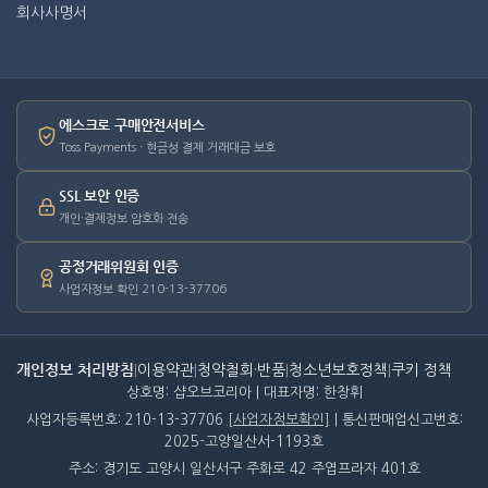
회사사명서
에스크로 구매안전서비스
Toss Payments · 현금성 결제 거래대금 보호
SSL 보안 인증
개인·결제정보 암호화 전송
공정거래위원회 인증
사업자정보 확인 210-13-37706
개인정보 처리방침
|
이용약관
|
청약철회·반품
|
청소년보호정책
|
쿠키 정책
상호명: 샵오브코리아 | 대표자명: 한창휘
사업자등록번호: 210-13-37706
[사업자정보확인]
| 통신판매업신고번호:
2025-고양일산서-1193호
주소: 경기도 고양시 일산서구 주화로 42 주엽프라자 401호