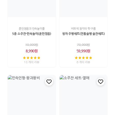
훈민정음과 민속놀이를
비취색 청자와 학·구름
5종 소주잔-민속놀이(훈민정음)
청자 주병세트(전통술병 술잔세트)
10,000원
70,000원
8,990원
59,990원
18 개의 리뷰
6 개의 리뷰