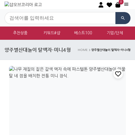
0
추천상품
키워드#샵
베스트100
기업/단체
양주별산대놀이 탈액자-미니4형
양주별산대놀이 탈액자-미니4형
HOME