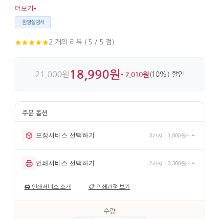
분위기를 자연스럽게 더해줍니다. 나무와 금속, 자개를 함께
더보기
▾
써서 표면의 디테일이 살아 있습니다.
한영설명서
2 개의 리뷰 ( 5 / 5 점)
18,990원
21,000원
- 2,010원
(10%) 할인
포장서비스 선택하기
3가지 · 1,000원~
인쇄서비스 선택하기
2가지 · 3,300원~
🖨️
인쇄서비스 소개
📋
인쇄과정 보기