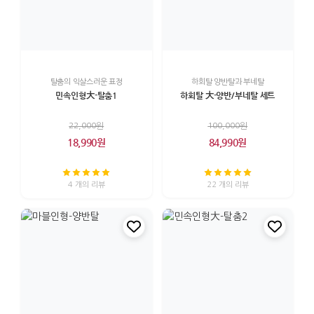
탈춤의 익살스러운 표정
하회탈 양반탈과 부네탈
민속인형大-탈춤1
하회탈 大-양반/부네탈 세트
22,000원
100,000원
18,990원
84,990원
4 개의 리뷰
22 개의 리뷰