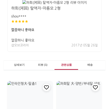
하회(河回) 탈액자-마름모 2형
shou****
깔끔하니 좋아요
깔끔하니 좋아요
샵오브코리아
2017년 05월 26일
상세보기
리뷰 (1)
관련상품
배송