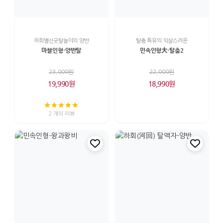
하회별신굿탈놀이의 양반
탈춤 특유의 익살스러운
마블인형-양반탈
민속인형大-탈춤2
23,000원
22,000원
19,990원
18,990원
2 개의 리뷰