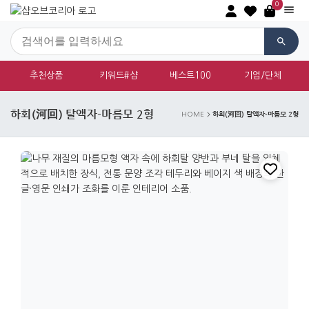
0
추천상품
키워드#샵
베스트100
기업/단체
하회(河回) 탈액자-마름모 2형
하회(河回) 탈액자-마름모 2형
HOME