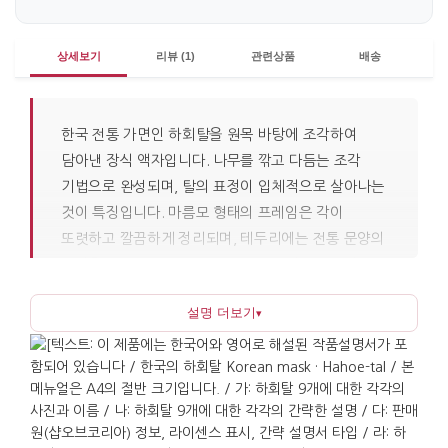
상세보기
리뷰 (1)
관련상품
배송
한국 전통 가면인 하회탈을 원목 바탕에 조각하여
담아낸 장식 액자입니다. 나무를 깎고 다듬는 조각
기법으로 완성되며, 탈의 표정이 입체적으로 살아나는
것이 특징입니다. 마름모 형태의 프레임은 각이
또렷하고 깔끔하게 정리되며, 테두리에는 전통 문양의
느낌을 더했습니다. 배경은 한지처럼 담백한 질감으로
마감하여 전체적으로 차분하고 정돈된 인상을 주며,
설명 더보기
▾
과하지 않은 색감으로 오피스나 로비 같은 공간에
어울립니다.
하회탈은 조선시대 탈춤인 하회별신굿탈놀이에서
사용되던 가면으로, 당시 사람들이 탈을 쓰고 춤과
연희를 하며 권력층과 세상의 모습을 익살스럽게