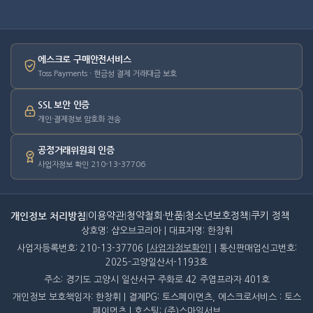
에스크로 구매안전서비스
Toss Payments · 현금성 결제 거래대금 보호
SSL 보안 인증
개인·결제정보 암호화 전송
공정거래위원회 인증
사업자정보 확인 210-13-37706
개인정보 처리방침
|
이용약관
|
청약철회·반품
|
청소년보호정책
|
쿠키 정책
상호명: 샵오브코리아 | 대표자명: 한창휘
사업자등록번호: 210-13-37706
[사업자정보확인]
| 통신판매업신고번호:
2025-고양일산서-1193호
주소: 경기도 고양시 일산서구 주화로 42 주엽프라자 401호
개인정보 보호책임자: 한창휘 | 결제PG: 토스페이먼츠, 에스크로서비스 : 토스
페이먼츠 | 호스팅: (주)스마일서브