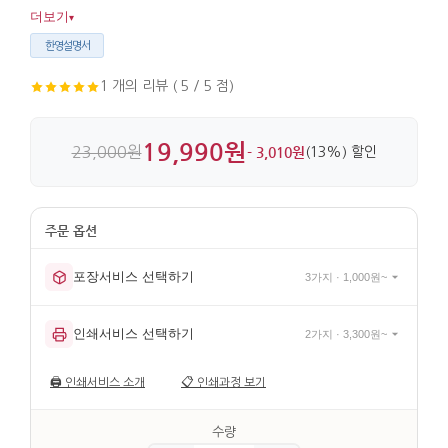
느낌 배경이 디테일을 살려줍니다. 벽에 걸어두기 좋은 크기로
더보기
▾
장식 효과도 분명합니다.
한영설명서
1 개의 리뷰 ( 5 / 5 점)
19,990원
23,000원
- 3,010원
(13%) 할인
포장서비스 선택하기
3가지 · 1,000원~
인쇄서비스 선택하기
2가지 · 3,300원~
🖨️
인쇄서비스 소개
📋
인쇄과정 보기