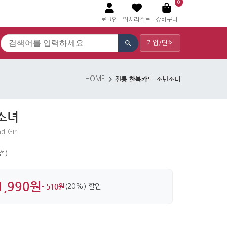
0
로그인
위시리스트
장바구니
기업/단체
전통 한복카드-소년소녀
HOME
소녀
d Girl
 점)
1,990원
- 510원
(20%) 할인