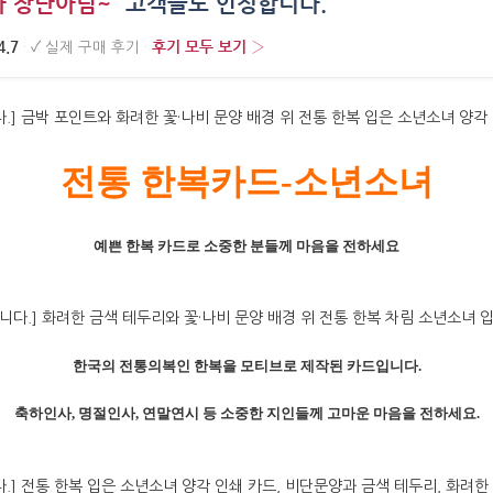
가 장난아님~”
고객들도 인정합니다.
4.7
후기 모두 보기 ›
·
✓
실제 구매 후기
·
전통
한복카드
-소년소녀
예쁜
한복
카드로
소중한
분들께
마음을
전하세요
한국의
전통의복인
한복을
모티브로
제작된
카드입니다
.
축하인사
,
명절인사
,
연말연시
등
소중한
지인들께
고마운
마음을
전하세요
.