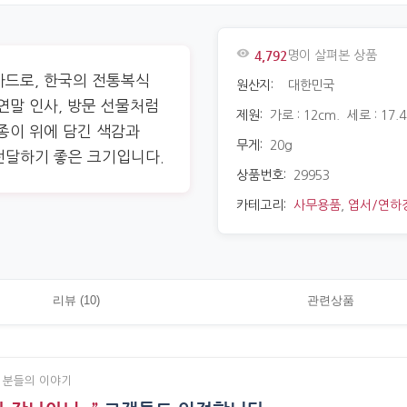
4,792
명이 살펴본 상품
카드로, 한국의 전통복식
원산지:
대한민국
연말 인사, 방문 선물처럼
제원:
가로 : 12cm. 세로 : 17.
종이 위에 담긴 색감과
무게:
20g
전달하기 좋은 크기입니다.
상품번호:
29953
카테고리:
사무용품
,
엽서/연하
리뷰 (10)
관련상품
 분들의 이야기