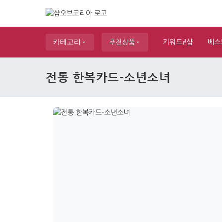
카테고리
추천상품
키워드#샵
베스
전통 한복카드-소년소녀