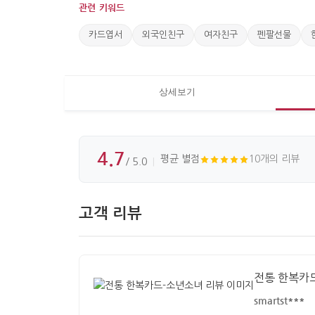
관련 키워드
카드엽서
외국인친구
여자친구
펜팔선물
상세보기
4.7
평균 별점
10개의 리뷰
/ 5.0
고객 리뷰
전통 한복카
smartst***