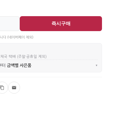
즉시구매
니다 (네이버페이 제외)
우체국 택배 (주말·공휴일 제외)
금액별 사은품
부터
▾