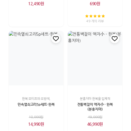
12,490원
690원
49 개의 리뷰
한복 모티프와 오방색,
분홍치마 한복을 입체적
민속열쇠고리5p세트-한복
전통벽걸이 액자小 - 한복
(분홍치마)
18,000원
49,000원
14,990원
46,990원