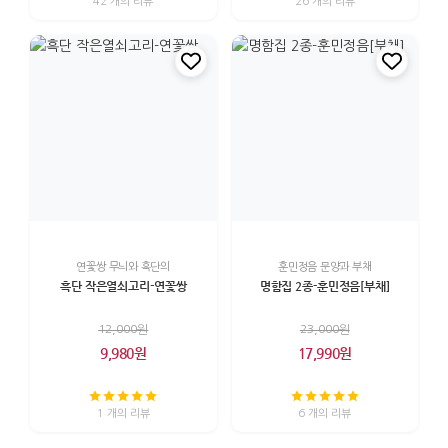
42 개의 리뷰
26 개의 리뷰
연꽃쌍 무늬와 흑단의
훈민정음 문양과 부채
흑단 작은열쇠고리-연꽃쌍
명함집 2종-훈민정음[부채]
12,000원
23,000원
9,980원
17,990원
1 개의 리뷰
6 개의 리뷰