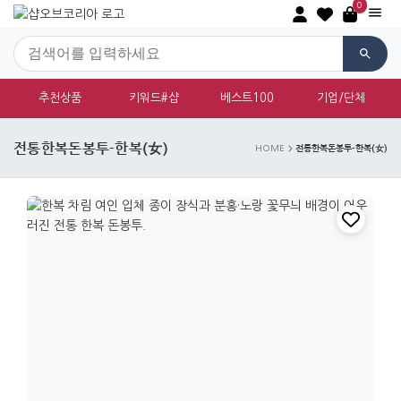
0
추천상품
키워드#샵
베스트100
기업/단체
전통한복돈봉투-한복(女)
전통한복돈봉투-한복(女)
HOME