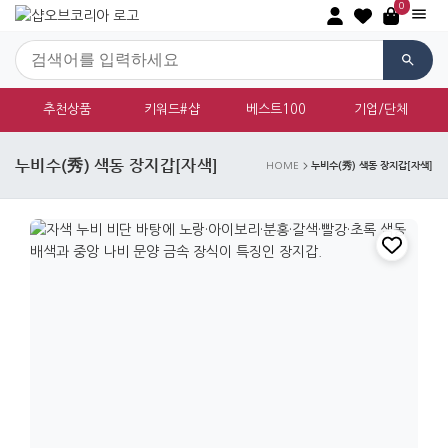
0
추천상품
키워드#샵
베스트100
기업/단체
누비수(秀) 색동 장지갑[자색]
누비수(秀) 색동 장지갑[자색]
HOME