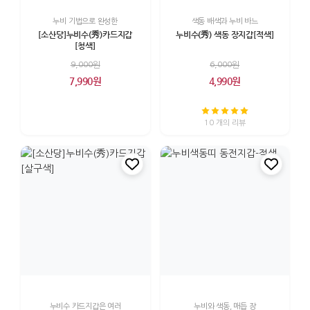
누비 기법으로 완성한
색동 배색과 누비 바느
[소산당]누비수(秀)카드지갑
누비수(秀) 색동 장지갑[적색]
[청색]
9,000원
6,000원
7,990원
4,990원
10 개의 리뷰
누비수 카드지갑은 여러
누비와 색동, 매듭 장