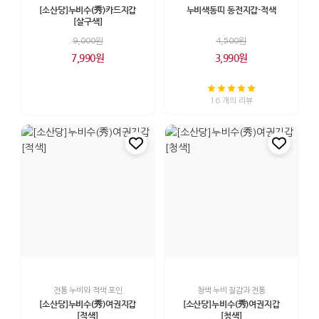
[소산당]누비수(秀)카드지갑
누비색동띠 동전지갑-적색
[살구색]
9,000원
4,500원
7,990원
3,990원
16 개의 리뷰
전통 누비와 적색 포인
청색 누비 질감과 전통
[소산당]누비수(秀)여권지갑
[소산당]누비수(秀)여권지갑
[적색]
[청색]