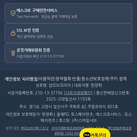
에스크로 구매안전서비스
Toss Payments · 현금성 결제 거래대금 보호
SSL 보안 인증
개인·결제정보 암호화 전송
공정거래위원회 인증
사업자정보 확인 210-13-37706
개인정보 처리방침
|
이용약관
|
청약철회·반품
|
청소년보호정책
|
쿠키 정책
상호명: 샵오브코리아 | 대표자명: 한창휘
사업자등록번호: 210-13-37706
[사업자정보확인]
| 통신판매업신고번호:
2025-고양일산서-1193호
주소: 경기도 고양시 일산서구 주화로 42 주엽프라자 401호
개인정보 보호책임자: 한창휘 | 결제PG: 토스페이먼츠, 에스크로서비스 : 토스
페이먼츠 | 호스팅: (주)스마일서브
분쟁 해결
:
한국소비자원 1372
·
전자거래분쟁조정위원회 1661-5714
·
개인정보분쟁조정
위원회 1833-6972
카톡문의