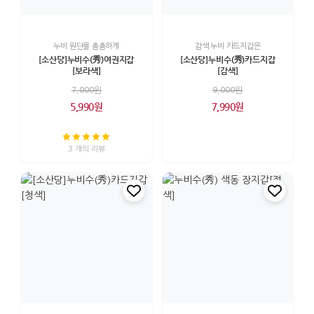
누비 원단을 촘촘하게
감색 누비 카드지갑은
[소산당]누비수(秀)여권지갑
[소산당]누비수(秀)카드지갑
[보라색]
[감색]
7,000원
9,000원
5,990원
7,990원
3 개의 리뷰