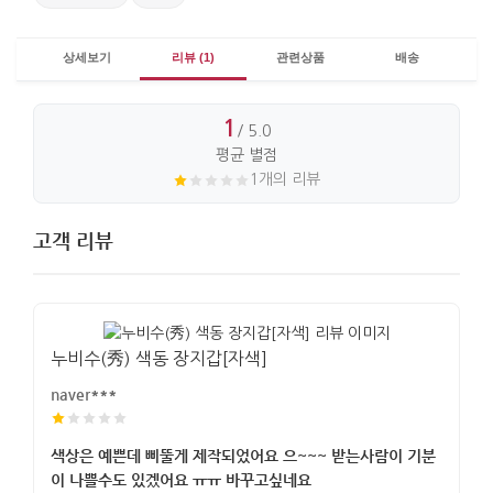
상세보기
리뷰 (1)
관련상품
배송
1
/ 5.0
평균 별점
1개의 리뷰
고객 리뷰
누비수(秀) 색동 장지갑[자색]
naver***
색상은 예쁜데 삐뚤게 제작되었어요 으~~~ 받는사람이 기분
이 나쁠수도 있겠어요 ㅠㅠ 바꾸고싶네요