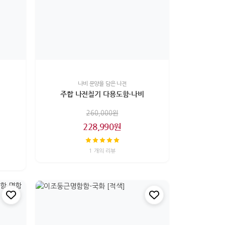
나비 문양을 담은 나전
주합 나전칠기 다용도함-나비
260,000원
228,990원
1 개의 리뷰