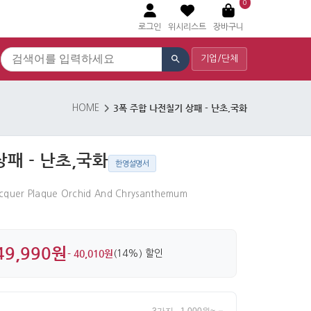
0
로그인
위시리스트
장바구니
기업/단체
3폭 주합 나전칠기 상패 - 난초,국화
HOME
패 - 난초,국화
한영설명서
acquer Plaque Orchid And Chrysanthemum
49,990원
- 40,010원
(14%) 할인