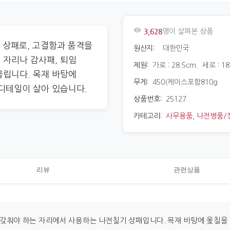
3,628
명이 살펴본 상품
 상패로, 고결함과 품격을
원산지:
대한민국
 자리나 감사패, 퇴임
제원:
가로 : 28.5cm. 세로 : 18
울립니다. 목재 바탕에
무게:
450(케이스포함810g
 디테일이 살아 있습니다.
상품번호:
25127
카테고리:
사무용품
,
나전병품/
리뷰
관련상품
 갖춰야 하는 자리에서 사용하는 나전칠기 상패입니다. 목재 바탕에 옻칠을 