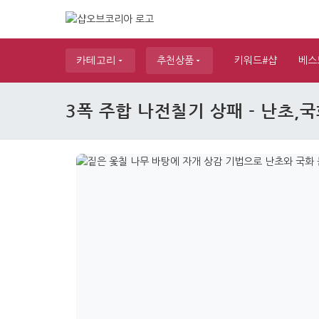
카테고리
추천상품
키워드#샵
베스
3폭 주합 나전칠기 상패 - 난초,