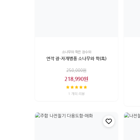
소나무와 학은 장수와
연작 광-자개병풍 소나무와 학(흑)
250,000원
218,990원
1 개의 리뷰