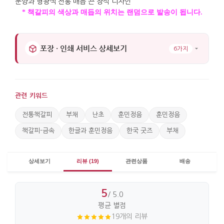
* 책갈피의 색상과 매듭의 위치는 랜덤으로 발송이 됩니다.
포장 · 인쇄 서비스 상세보기
6가지
관련 키워드
전통책갈피
부채
난초
훈민정음
훈민정음
책갈피-금속
한글과 훈민정음
한국 굿즈
부채
상세보기
리뷰 (19)
관련상품
배송
5
/ 5.0
평균 별점
19개의 리뷰