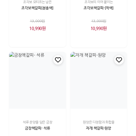
조각보 모티프는 남은
조각보의 이어 붙이는
조각보책갈피[분홍색]
조각보책갈피-[적색]
13,000원
13,000원
10,990원
10,990원
석류 문양을 담은 금장
원앙은 다정함과 화합을
금장책갈피- 석류
자개 책갈피-원앙