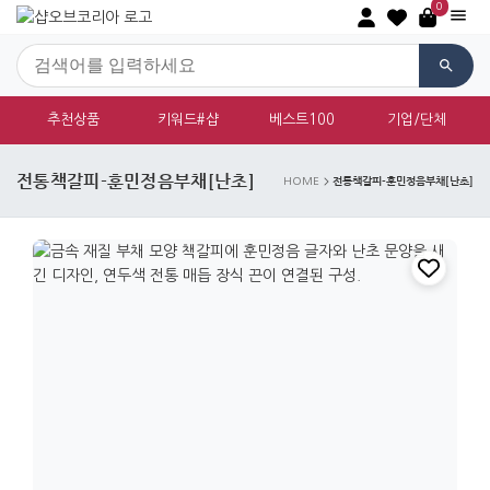
0
추천상품
키워드#샵
베스트100
기업/단체
전통책갈피-훈민정음부채[난초]
전통책갈피-훈민정음부채[난초]
HOME