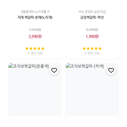
전통혼례와 노리개를 자
버선 문양과 금장 마감
자개 책갈피-혼례(노리개)
금장책갈피- 버선
4,500원
3,000원
3,990원
1,990원
4 개의 리뷰
3 개의 리뷰