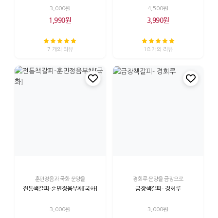
3,000원
4,500원
1,990원
3,990원
7 개의 리뷰
18 개의 리뷰
훈민정음과 국화 문양을
경회루 문양을 금장으로
전통책갈피-훈민정음부채[국화]
금장책갈피- 경회루
3,000원
3,000원