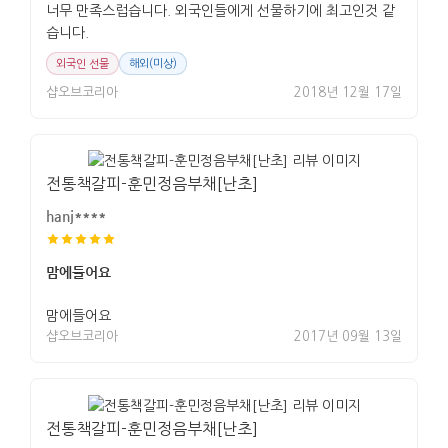
너무 만족스럽습니다. 외국인들에게 선물하기에 최고인것 같
습니다.
외국인 선물
해외(미상)
샵오브코리아
2018년 12월 17일
전통책갈피-훈민정음부채[난초]
hanj****
맘에들어요
맘에들어요
샵오브코리아
2017년 09월 13일
전통책갈피-훈민정음부채[난초]