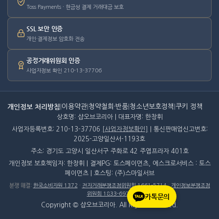
Toss Payments · 현금성 결제 거래대금 보호
SSL 보안 인증
개인·결제정보 암호화 전송
공정거래위원회 인증
사업자정보 확인 210-13-37706
개인정보 처리방침
|
이용약관
|
청약철회·반품
|
청소년보호정책
|
쿠키 정책
상호명: 샵오브코리아 | 대표자명: 한창휘
사업자등록번호: 210-13-37706
[사업자정보확인]
| 통신판매업신고번호:
2025-고양일산서-1193호
주소: 경기도 고양시 일산서구 주화로 42 주엽프라자 401호
개인정보 보호책임자: 한창휘 | 결제PG: 토스페이먼츠, 에스크로서비스 : 토스
페이먼츠 | 호스팅: (주)스마일서브
분쟁 해결
:
한국소비자원 1372
·
전자거래분쟁조정위원회 1661-5714
·
개인정보분쟁조정
위원회 1833-6972
카톡문의
Copyright © 샵오브코리아. All Rights Reserved.