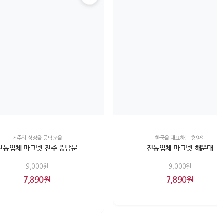
전주의 상징을 풍남문을
한국을 대표하는 휴양지
전통입체 마그넷-전주 풍남문
전통입체 마그넷-해운대
9,000원
9,000원
7,890원
7,890원