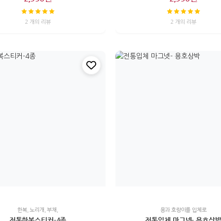
2 개의 리뷰
2 개의 리뷰
한복, 노리개, 부채,
용과 호랑이를 입체로
전통한복스티커-4종
전통입체 마그넷- 용호상