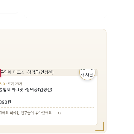
5.0
· 후기 25개
통입체 마그넷 -창덕궁(인정전)
,890원
예뻐요 외국인 친구들이 좋아했어요 ㅋㅋ」