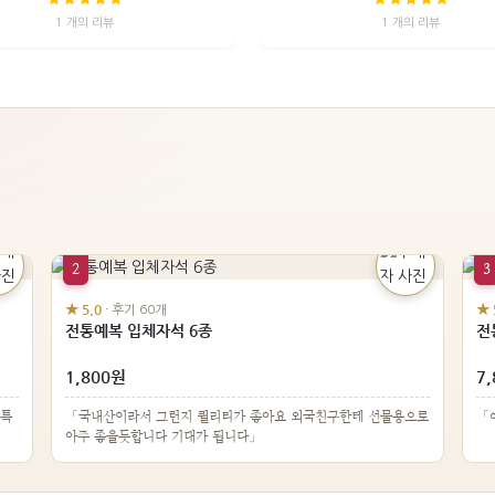
1 개의 리뷰
1 개의 리뷰
2
3
★ 5.0
★ 
· 후기 60개
전통예복 입체자석 6종
전
1,800원
7
 특
「국내산이라서 그런지 퀼리티가 좋아요 외국친구한테 선물용으로
「
아주 좋을듯합니다 기대가 됩니다」