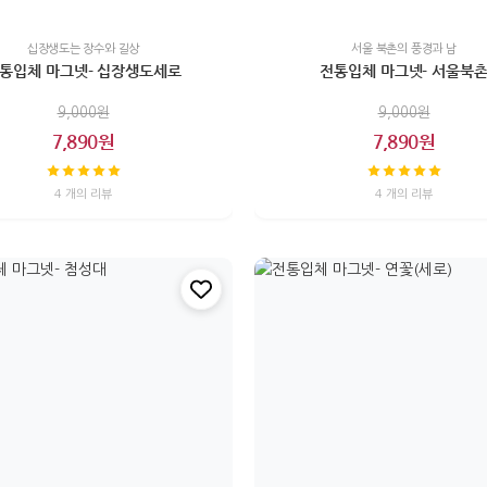
십장생도는 장수와 길상
서울 북촌의 풍경과 남
통입체 마그넷- 십장생도세로
전통입체 마그넷- 서울북
9,000원
9,000원
7,890원
7,890원
4 개의 리뷰
4 개의 리뷰