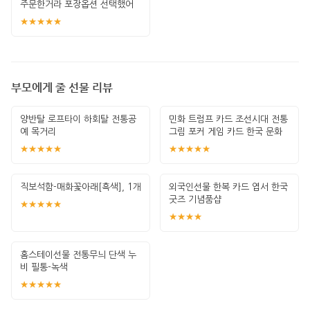
주문한거라 포장옵션 선택했어
요. 포장도 예
★★★★★
부모에게 줄 선물 리뷰
양반탈 로프타이 하회탈 전통공
민화 트럼프 카드 조선시대 전통
예 목거리
그림 포커 게임 카드 한국 문화
선물
★★★★★
★★★★★
직보석함-매화꽃아래[흑색], 1개
외국인선물 한복 카드 엽서 한국
굿즈 기념품샵
★★★★★
★★★★
홈스테이선물 전통무늬 단색 누
비 필통-녹색
★★★★★