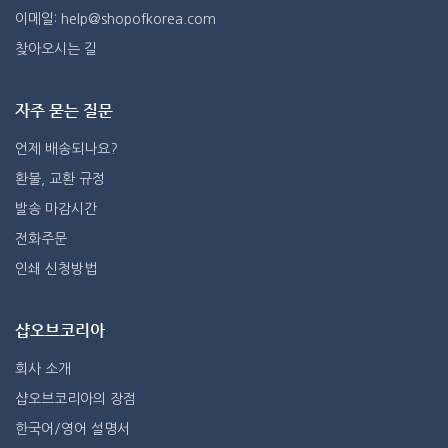
이메일: help@shopofkorea.com
찾아오시는 길
자주 묻는 질문
언제 배송되나요?
환불, 교환 규정
발송 마감시간
전화주문
인쇄 신청방법
샵오브코리아
회사 소개
샵오브코리아의 장점
한국어/영어 설명서