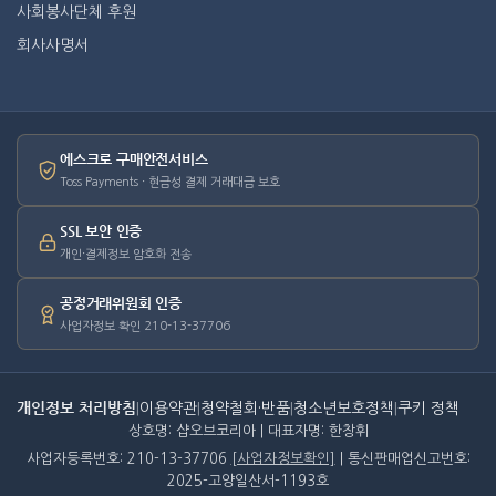
사회봉사단체 후원
회사사명서
에스크로 구매안전서비스
Toss Payments · 현금성 결제 거래대금 보호
SSL 보안 인증
개인·결제정보 암호화 전송
공정거래위원회 인증
사업자정보 확인 210-13-37706
개인정보 처리방침
|
이용약관
|
청약철회·반품
|
청소년보호정책
|
쿠키 정책
상호명: 샵오브코리아 | 대표자명: 한창휘
사업자등록번호: 210-13-37706
[사업자정보확인]
| 통신판매업신고번호:
2025-고양일산서-1193호