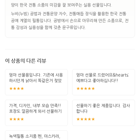
양이 한국 전통 소품의 미감을 잘 보여주는 실용 선물입니다.
누비(누빔) 공법과 전통문양 자수, 전통매듭 장식을 활용한 한국 전통
공예 계열의 필통입니다. 공방에서 손으로 마무리해 만든 소품으로, 전
통 감성과 실용성을 함께 갖춘 문구류입니다.
이 상품의 다른 리뷰
엄마 선물용입니다. 기존에 사용
엄마 선물로 드렸어요&hearts;️
하시던게 낡아서 똑같은거 찾았
예쁘다고 좋아하십니다!!
는데 마침내
★★★★
★★★★★
가격, 디자인, 내부 모습 만족!!
선물하기 좋은 제품입니다. 감사
포장도 깔끔하게 와서 선물하기
합니다
좋네
★★★★
★★★★★
녹색필통 소지품 펜, 마스카라,