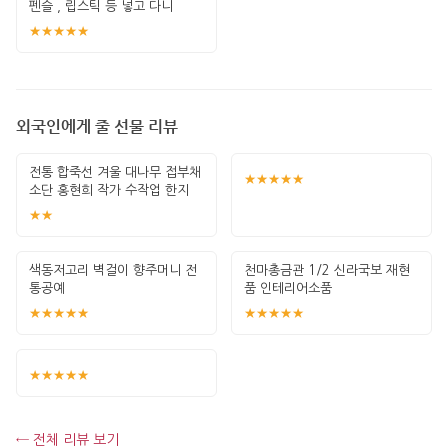
펜슬 , 립스틱 등 넣고 다니
★★★★★
외국인에게 줄 선물 리뷰
전통 합죽선 겨울 대나무 접부채
★★★★★
소단 홍현희 작가 수작업 한지
그림 고급
★★
색동저고리 벽걸이 향주머니 전
천마총금관 1/2 신라국보 재현
통공예
품 인테리어소품
★★★★★
★★★★★
★★★★★
← 전체 리뷰 보기