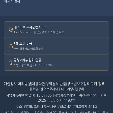
회사사명서
에스크로 구매안전서비스
Toss Payments · 현금성 결제 거래대금 보호
SSL 보안 인증
개인·결제정보 암호화 전송
공정거래위원회 인증
사업자정보 확인 210-13-37706
개인정보 처리방침
|
이용약관
|
청약철회·반품
|
청소년보호정책
|
쿠키 정책
상호명: 샵오브코리아 | 대표자명: 한창휘
사업자등록번호: 210-13-37706
[사업자정보확인]
| 통신판매업신고번호:
2025-고양일산서-1193호
주소: 경기도 고양시 일산서구 주화로 42 주엽프라자 401호