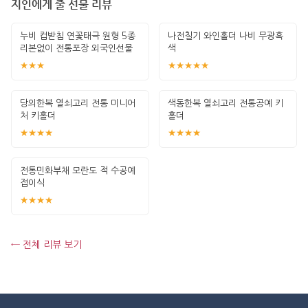
지인에게 줄 선물 리뷰
누비 컵받침 연꽃태극 원형 5종
나전칠기 와인홀더 나비 무광흑
리본없이 전통포장 외국인선물
색
한국기념
★★★
★★★★★
당의한복 열쇠고리 전통 미니어
색동한복 열쇠고리 전통공예 키
처 키홀더
홀더
★★★★
★★★★
전통민화부채 모란도 적 수공예
접이식
★★★★
← 전체 리뷰 보기