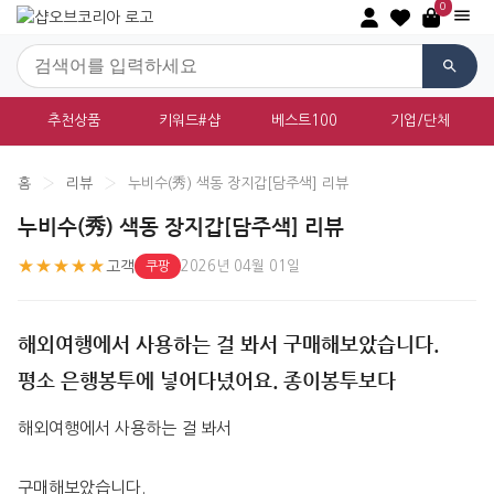
0
추천상품
키워드#샵
베스트100
기업/단체
홈
›
리뷰
›
누비수(秀) 색동 장지갑[담주색] 리뷰
누비수(秀) 색동 장지갑[담주색] 리뷰
★★★★★
고객
2026년 04월 01일
쿠팡
해외여행에서 사용하는 걸 봐서 구매해보았습니다.
평소 은행봉투에 넣어다녔어요. 종이봉투보다
해외여행에서 사용하는 걸 봐서
구매해보았습니다.