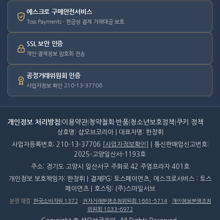
에스크로 구매안전서비스
Toss Payments · 현금성 결제 거래대금 보호
SSL 보안 인증
개인·결제정보 암호화 전송
공정거래위원회 인증
사업자정보 확인 210-13-37706
개인정보 처리방침
|
이용약관
|
청약철회·반품
|
청소년보호정책
|
쿠키 정책
상호명: 샵오브코리아 | 대표자명: 한창휘
사업자등록번호: 210-13-37706
[사업자정보확인]
| 통신판매업신고번호:
2025-고양일산서-1193호
주소: 경기도 고양시 일산서구 주화로 42 주엽프라자 401호
개인정보 보호책임자: 한창휘 | 결제PG: 토스페이먼츠, 에스크로서비스 : 토스
페이먼츠 | 호스팅: (주)스마일서브
분쟁 해결
:
한국소비자원 1372
·
전자거래분쟁조정위원회 1661-5714
·
개인정보분쟁조정
위원회 1833-6972