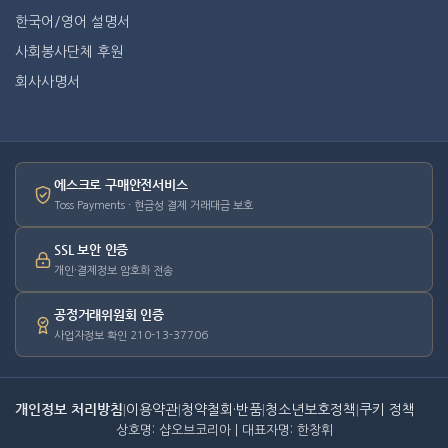
한국어/영어 설명서
사회봉사단체 후원
회사사명서
에스크로 구매안전서비스
Toss Payments · 현금성 결제 거래대금 보호
SSL 보안 인증
개인·결제정보 암호화 전송
공정거래위원회 인증
사업자정보 확인 210-13-37706
개인정보 처리방침
|
이용약관
|
청약철회·반품
|
청소년보호정책
|
쿠키 정책
상호명: 샵오브코리아 | 대표자명: 한창휘