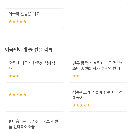
외국잌 선뮬용 최고!!!
★★★★★
외국인에게 줄 선물 리뷰
오죽선 태극기 합죽선 접이식 부
전통 합죽선 겨울 대나무 접부채
채
소단 홍현희 작가 수작업 한지
그림 고급
★★★
★★
색동저고리 벽걸이 향주머니 전
★★★★★
통공예
★★★★★
천마총금관 1/2 신라국보 재현
품 인테리어소품