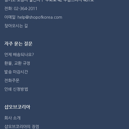
경기도 고양시 일산서구 주화로 42 주엽프라자 401호
전화: 02-364-2011
이메일: help@shopofkorea.com
찾아오시는 길
자주 묻는 질문
언제 배송되나요?
환불, 교환 규정
발송 마감시간
전화주문
인쇄 신청방법
샵오브코리아
회사 소개
샵오브코리아의 장점