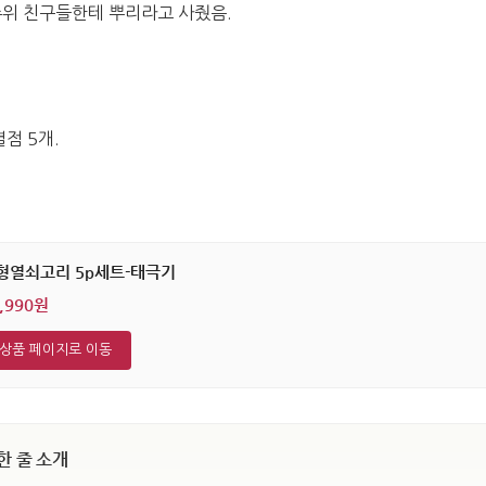
위 친구들한테 뿌리라고 사줬음.
점 5개.
형열쇠고리 5p세트-태극기
,990원
상품 페이지로 이동
한 줄 소개