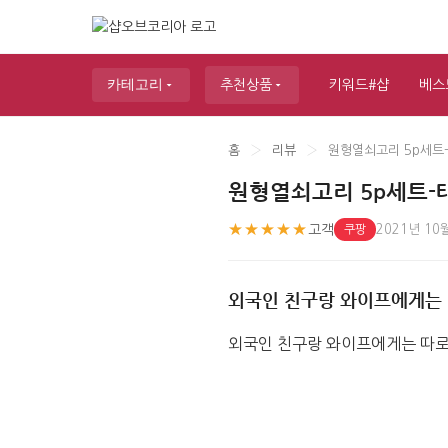
카테고리
추천상품
키워드#샵
베스
홈
›
리뷰
›
원형열쇠고리 5p세트
원형열쇠고리 5p세트-
★★★★★
고객
2021년 10
쿠팡
외국인 친구랑 와이프에게는 
외국인 친구랑 와이프에게는 따로