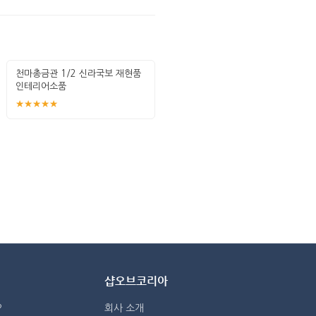
천마총금관 1/2 신라국보 재현품
인테리어소품
★★★★★
샵오브코리아
?
회사 소개