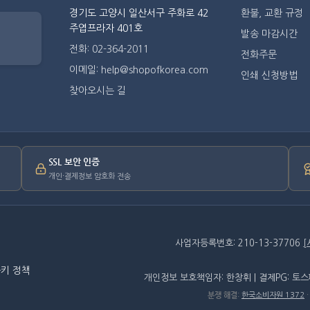
경기도 고양시 일산서구 주화로 42
환불, 교환 규정
주엽프라자 401호
발송 마감시간
전화: 02-364-2011
전화주문
이메일: help@shopofkorea.com
인쇄 신청방법
찾아오시는 길
SSL 보안 인증
개인·결제정보 암호화 전송
사업자등록번호: 210-13-37706
키 정책
개인정보 보호책임자: 한창휘 | 결제PG: 토
분쟁 해결
:
한국소비자원 1372