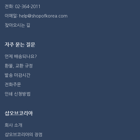
전화: 02-364-2011
이메일: help@shopofkorea.com
찾아오시는 길
자주 묻는 질문
언제 배송되나요?
환불, 교환 규정
발송 마감시간
전화주문
인쇄 신청방법
샵오브코리아
회사 소개
샵오브코리아의 장점