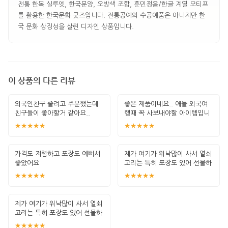
전통 한복 실루엣, 한국문양, 오방색 조합, 훈민정음/한글 계열 모티프
를 활용한 한국문화 굿즈입니다. 전통공예의 수공예품은 아니지만 한
국 문화 상징성을 살린 디자인 상품입니다.
이 상품의 다른 리뷰
외국인친구 줄려고 주문했는데
좋은 제품이네요.. 애들 외국여
친구들이 좋아할거 같아요..
행때 꼭 사보내야할 아이템입니
다. 잘 썻습
★★★★★
★★★★★
가격도 저렴하고 포장도 예뻐서
제가 여기가 워낙많이 사서 열쇠
좋았어요
고리는 특히 포장도 있어 선물하
기 좋고 퀄
★★★★★
★★★★★
제가 여기가 워낙많이 사서 열쇠
고리는 특히 포장도 있어 선물하
기 좋고 퀄
★★★★★