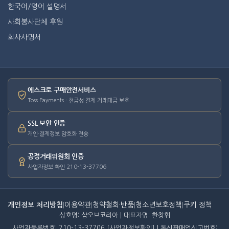
한국어/영어 설명서
사회봉사단체 후원
회사사명서
에스크로 구매안전서비스
Toss Payments · 현금성 결제 거래대금 보호
SSL 보안 인증
개인·결제정보 암호화 전송
공정거래위원회 인증
사업자정보 확인 210-13-37706
개인정보 처리방침
|
이용약관
|
청약철회·반품
|
청소년보호정책
|
쿠키 정책
상호명: 샵오브코리아 | 대표자명: 한창휘
사업자등록번호: 210-13-37706
[사업자정보확인]
| 통신판매업신고번호: