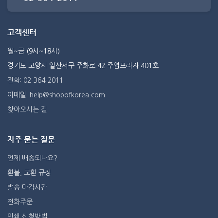
고객센터
월~금 (9시~18시)
경기도 고양시 일산서구 주화로 42 주엽프라자 401호
전화: 02-364-2011
이메일: help@shopofkorea.com
찾아오시는 길
자주 묻는 질문
언제 배송되나요?
환불, 교환 규정
발송 마감시간
전화주문
인쇄 신청방법