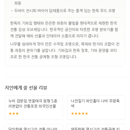
좌등
•
두바이 전시회 바이어 답례품으로 주는 품격 있는 한옥 무드 조명
한옥의 기와집 형태와 은은한 좌등의 불빛을 현대적으로 재현한 한국
전통 감성 오브제입니다. 한국적인 공간미와 따뜻한 조명 분위기를 함
께 전달해 해외 선물과 인테리어 소품으로 의미가 큽니다.
나무를 섬세하게 깎아 만든 수작업 조명으로, 목재와 한지의 조합이 전
통 좌등의 분위기를 살립니다. 기와집과 한옥 창호, 기와 문양을 모티
프로 한 한국 전통 공예형 조형 조명입니다.
지인에게 줄 선물 리뷰
누비 컵받침 연꽃태극 원형 5종
나전칠기 와인홀더 나비 무광흑
리본없이 전통포장 외국인선물
색
한국기념
★★★
★★★★★
당의한복 열쇠고리 전통 미니어
색동한복 열쇠고리 전통공예 키