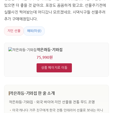
있으면 더 좋을 것 같아요. 포장도 꼼꼼하게 왔고요. 선물주기전에 
실물사진 찍어놨는데 어디갔나 모르겠네요. 시댁식구들 선물주러 
추가 구매예정입니다.
지인 선물
해외(미상)
작은좌등-기와집
75,990원
상품 페이지로 이동
작은좌등-기와집 한 줄 소개
작은좌등-기와집 - 외국 바이어·지인 선물용 전통 무드 조명
•
미국·캐나다 거주 친구에게 한국 전통 인테리어 선물로 보내는 미니