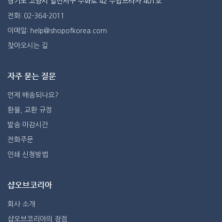
경기도 고양시 일산서구 주화로 42 주엽프라자 401호
전화: 02-364-2011
이메일: help@shopofkorea.com
찾아오시는 길
자주 묻는 질문
언제 배송되나요?
환불, 교환 규정
발송 마감시간
전화주문
인쇄 신청방법
샵오브코리아
회사 소개
샵오브코리아의 장점