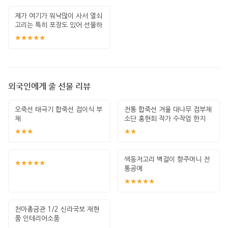
제가 여기가 워낙많이 사서 열쇠
고리는 특히 포장도 있어 선물하
기 좋고 퀄
★★★★★
외국인에게 줄 선물 리뷰
오죽선 태극기 합죽선 접이식 부
전통 합죽선 겨울 대나무 접부채
채
소단 홍현희 작가 수작업 한지
그림 고급
★★★
★★
색동저고리 벽걸이 향주머니 전
★★★★★
통공예
★★★★★
천마총금관 1/2 신라국보 재현
품 인테리어소품