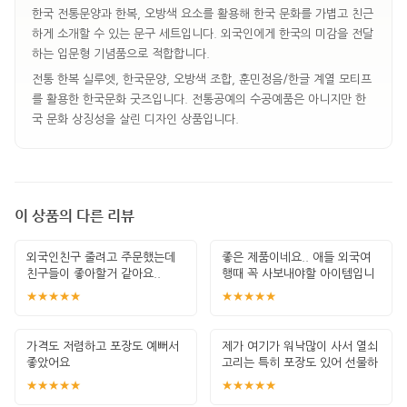
한국 전통문양과 한복, 오방색 요소를 활용해 한국 문화를 가볍고 친근
하게 소개할 수 있는 문구 세트입니다. 외국인에게 한국의 미감을 전달
하는 입문형 기념품으로 적합합니다.
전통 한복 실루엣, 한국문양, 오방색 조합, 훈민정음/한글 계열 모티프
를 활용한 한국문화 굿즈입니다. 전통공예의 수공예품은 아니지만 한
국 문화 상징성을 살린 디자인 상품입니다.
이 상품의 다른 리뷰
외국인친구 줄려고 주문했는데
좋은 제품이네요.. 애들 외국여
친구들이 좋아할거 같아요..
행때 꼭 사보내야할 아이템입니
다. 잘 썻습
★★★★★
★★★★★
가격도 저렴하고 포장도 예뻐서
제가 여기가 워낙많이 사서 열쇠
좋았어요
고리는 특히 포장도 있어 선물하
기 좋고 퀄
★★★★★
★★★★★