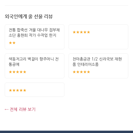
외국인에게 줄 선물 리뷰
전통 합죽선 겨울 대나무 접부채
★★★★★
소단 홍현희 작가 수작업 한지
그림 고급
★★
색동저고리 벽걸이 향주머니 전
천마총금관 1/2 신라국보 재현
통공예
품 인테리어소품
★★★★★
★★★★★
★★★★★
← 전체 리뷰 보기