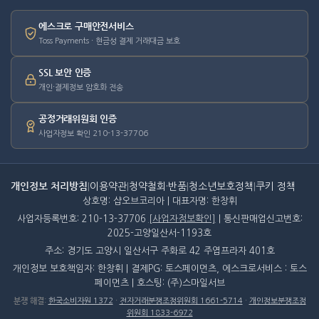
에스크로 구매안전서비스
Toss Payments · 현금성 결제 거래대금 보호
SSL 보안 인증
개인·결제정보 암호화 전송
공정거래위원회 인증
사업자정보 확인 210-13-37706
개인정보 처리방침
|
이용약관
|
청약철회·반품
|
청소년보호정책
|
쿠키 정책
상호명: 샵오브코리아 | 대표자명: 한창휘
사업자등록번호: 210-13-37706
[사업자정보확인]
| 통신판매업신고번호:
2025-고양일산서-1193호
주소: 경기도 고양시 일산서구 주화로 42 주엽프라자 401호
개인정보 보호책임자: 한창휘 | 결제PG: 토스페이먼츠, 에스크로서비스 : 토스
페이먼츠 | 호스팅: (주)스마일서브
분쟁 해결
:
한국소비자원 1372
·
전자거래분쟁조정위원회 1661-5714
·
개인정보분쟁조정
위원회 1833-6972