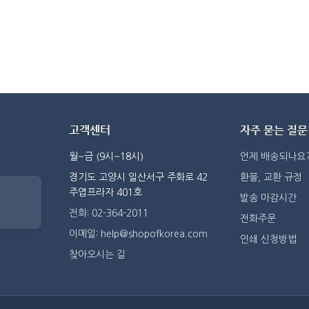
고객센터
자주 묻는 질문
월~금 (9시~18시)
언제 배송되나요
경기도 고양시 일산서구 주화로 42
환불, 교환 규정
주엽프라자 401호
발송 마감시간
전화: 02-364-2011
전화주문
이메일: help@shopofkorea.com
인쇄 신청방법
찾아오시는 길