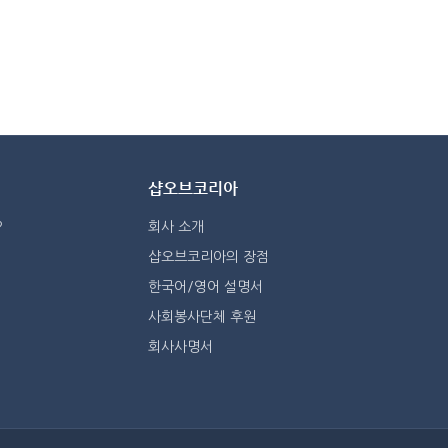
샵오브코리아
?
회사 소개
샵오브코리아의 장점
한국어/영어 설명서
사회봉사단체 후원
회사사명서