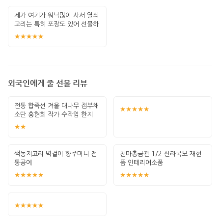
제가 여기가 워낙많이 사서 열쇠
고리는 특히 포장도 있어 선물하
기 좋고 퀄
★★★★★
외국인에게 줄 선물 리뷰
전통 합죽선 겨울 대나무 접부채
★★★★★
소단 홍현희 작가 수작업 한지
그림 고급
★★
색동저고리 벽걸이 향주머니 전
천마총금관 1/2 신라국보 재현
통공예
품 인테리어소품
★★★★★
★★★★★
★★★★★