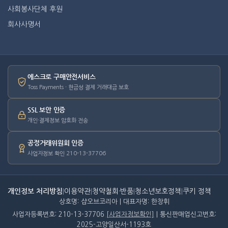
사회봉사단체 후원
회사사명서
에스크로 구매안전서비스
Toss Payments · 현금성 결제 거래대금 보호
SSL 보안 인증
개인·결제정보 암호화 전송
공정거래위원회 인증
사업자정보 확인 210-13-37706
개인정보 처리방침
|
이용약관
|
청약철회·반품
|
청소년보호정책
|
쿠키 정책
상호명: 샵오브코리아 | 대표자명: 한창휘
사업자등록번호: 210-13-37706
[사업자정보확인]
| 통신판매업신고번호:
2025-고양일산서-1193호