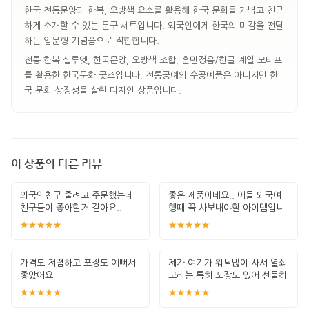
한국 전통문양과 한복, 오방색 요소를 활용해 한국 문화를 가볍고 친근
하게 소개할 수 있는 문구 세트입니다. 외국인에게 한국의 미감을 전달
하는 입문형 기념품으로 적합합니다.
전통 한복 실루엣, 한국문양, 오방색 조합, 훈민정음/한글 계열 모티프
를 활용한 한국문화 굿즈입니다. 전통공예의 수공예품은 아니지만 한
국 문화 상징성을 살린 디자인 상품입니다.
이 상품의 다른 리뷰
외국인친구 줄려고 주문했는데
좋은 제품이네요.. 애들 외국여
친구들이 좋아할거 같아요..
행때 꼭 사보내야할 아이템입니
다. 잘 썻습
★★★★★
★★★★★
가격도 저렴하고 포장도 예뻐서
제가 여기가 워낙많이 사서 열쇠
좋았어요
고리는 특히 포장도 있어 선물하
기 좋고 퀄
★★★★★
★★★★★