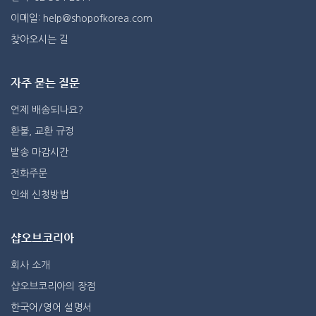
이메일: help@shopofkorea.com
찾아오시는 길
자주 묻는 질문
언제 배송되나요?
환불, 교환 규정
발송 마감시간
전화주문
인쇄 신청방법
샵오브코리아
회사 소개
샵오브코리아의 장점
한국어/영어 설명서