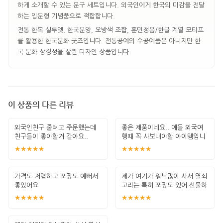
하게 소개할 수 있는 문구 세트입니다. 외국인에게 한국의 미감을 전달
하는 입문형 기념품으로 적합합니다.
전통 한복 실루엣, 한국문양, 오방색 조합, 훈민정음/한글 계열 모티프
를 활용한 한국문화 굿즈입니다. 전통공예의 수공예품은 아니지만 한
국 문화 상징성을 살린 디자인 상품입니다.
이 상품의 다른 리뷰
외국인친구 줄려고 주문했는데
좋은 제품이네요.. 애들 외국여
친구들이 좋아할거 같아요..
행때 꼭 사보내야할 아이템입니
다. 잘 썻습
★★★★★
★★★★★
가격도 저렴하고 포장도 예뻐서
제가 여기가 워낙많이 사서 열쇠
좋았어요
고리는 특히 포장도 있어 선물하
기 좋고 퀄
★★★★★
★★★★★