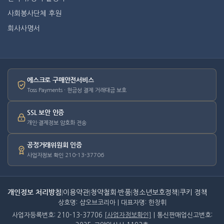
사회봉사단체 후원
회사사명서
에스크로 구매안전서비스
Toss Payments · 현금성 결제 거래대금 보호
SSL 보안 인증
개인·결제정보 암호화 전송
공정거래위원회 인증
사업자정보 확인 210-13-37706
개인정보 처리방침
|
이용약관
|
청약철회·반품
|
청소년보호정책
|
쿠키 정책
상호명: 샵오브코리아 | 대표자명: 한창휘
사업자등록번호: 210-13-37706
[사업자정보확인]
| 통신판매업신고번호: