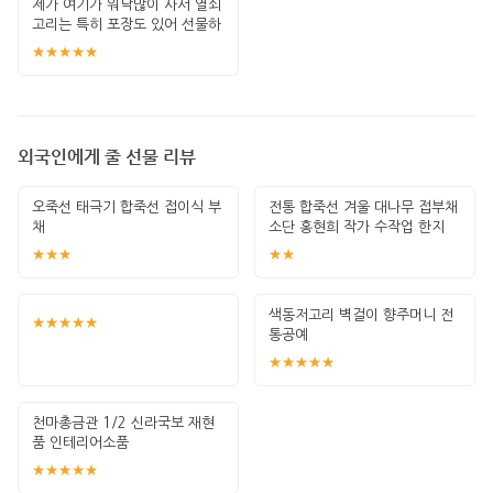
제가 여기가 워낙많이 사서 열쇠
고리는 특히 포장도 있어 선물하
기 좋고 퀄
★★★★★
외국인에게 줄 선물 리뷰
오죽선 태극기 합죽선 접이식 부
전통 합죽선 겨울 대나무 접부채
채
소단 홍현희 작가 수작업 한지
그림 고급
★★★
★★
색동저고리 벽걸이 향주머니 전
★★★★★
통공예
★★★★★
천마총금관 1/2 신라국보 재현
품 인테리어소품
★★★★★