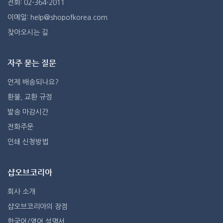
전화: 02-364-2011
이메일: help@shopofkorea.com
찾아오시는 길
자주 묻는 질문
언제 배송되나요?
환불, 교환 규정
발송 마감시간
전화주문
인쇄 신청방법
샵오브코리아
회사 소개
샵오브코리아의 장점
한국어/영어 설명서