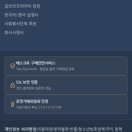
샵오브코리아의 장점
한국어/영어 설명서
사회봉사단체 후원
회사사명서
에스크로 구매안전서비스
Toss Payments · 현금성 결제 거래대금 보호
SSL 보안 인증
개인·결제정보 암호화 전송
공정거래위원회 인증
사업자정보 확인 210-13-37706
개인정보 처리방침
|
이용약관
|
청약철회·반품
|
청소년보호정책
|
쿠키 정책