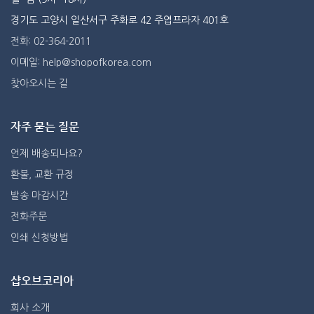
경기도 고양시 일산서구 주화로 42 주엽프라자 401호
전화: 02-364-2011
이메일: help@shopofkorea.com
찾아오시는 길
자주 묻는 질문
언제 배송되나요?
환불, 교환 규정
발송 마감시간
전화주문
인쇄 신청방법
샵오브코리아
회사 소개