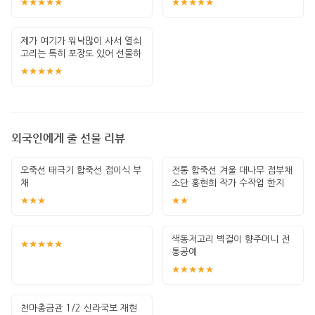
★★★★★
★★★★★
제가 여기가 워낙많이 사서 열쇠
고리는 특히 포장도 있어 선물하
기 좋고 퀄
★★★★★
외국인에게 줄 선물 리뷰
오죽선 태극기 합죽선 접이식 부
전통 합죽선 겨울 대나무 접부채
채
소단 홍현희 작가 수작업 한지
그림 고급
★★★
★★
색동저고리 벽걸이 향주머니 전
★★★★★
통공예
★★★★★
천마총금관 1/2 신라국보 재현