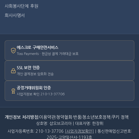
사회봉사단체 후원
회사사명서
에스크로 구매안전서비스
Toss Payments · 현금성 결제 거래대금 보호
SSL 보안 인증
개인·결제정보 암호화 전송
공정거래위원회 인증
사업자정보 확인 210-13-37706
개인정보 처리방침
|
이용약관
|
청약철회·반품
|
청소년보호정책
|
쿠키 정책
상호명: 샵오브코리아 | 대표자명: 한창휘
사업자등록번호: 210-13-37706
[사업자정보확인]
| 통신판매업신고번호:
2025-고양일산서-1193호