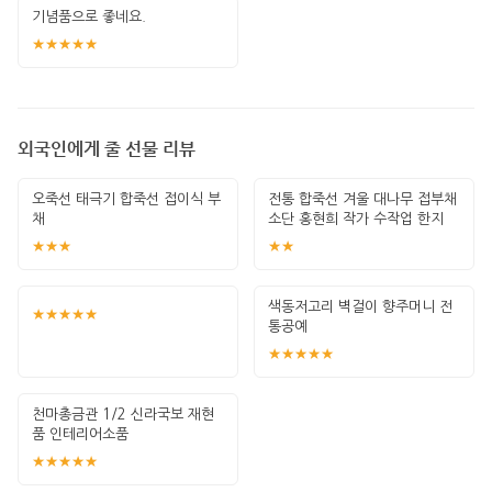
기념품으로 좋네요.
★★★★★
외국인에게 줄 선물 리뷰
오죽선 태극기 합죽선 접이식 부
전통 합죽선 겨울 대나무 접부채
채
소단 홍현희 작가 수작업 한지
그림 고급
★★★
★★
색동저고리 벽걸이 향주머니 전
★★★★★
통공예
★★★★★
천마총금관 1/2 신라국보 재현
품 인테리어소품
★★★★★