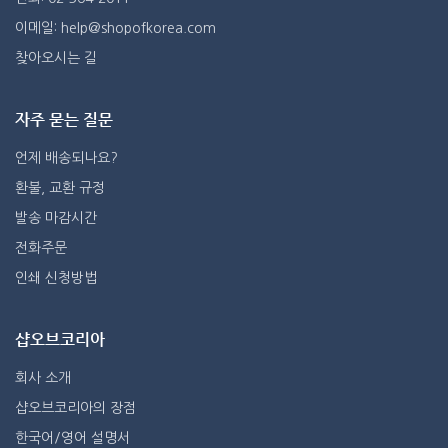
이메일: help@shopofkorea.com
찾아오시는 길
자주 묻는 질문
언제 배송되나요?
환불, 교환 규정
발송 마감시간
전화주문
인쇄 신청방법
샵오브코리아
회사 소개
샵오브코리아의 장점
한국어/영어 설명서