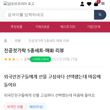
0
추천상품
키워드#샵
베스트100
기업/단체
홈
›
리뷰
›
진공젓가락 5종세트-매화 리뷰
진공젓가락 5종세트-매화 리뷰
★★★☆☆
고객
2022년 09월 29일
스마트스토어
외국인친구들에게 선물 고심하다 선택했는데 마음에
들어요
외국인친구들에게 선물 고심하다 선택했는데 마음에 들어요
외국인 선물
해외(미상)