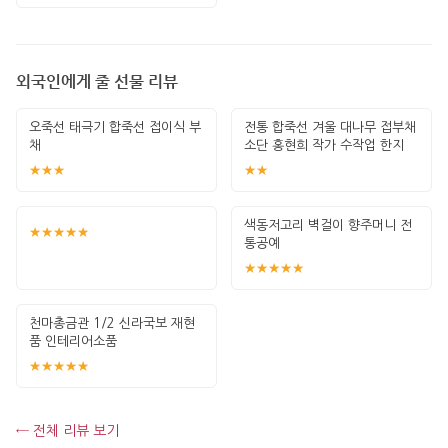
외국인에게 줄 선물 리뷰
오죽선 태극기 합죽선 접이식 부
전통 합죽선 겨울 대나무 접부채
채
소단 홍현희 작가 수작업 한지
그림 고급
★★★
★★
색동저고리 벽걸이 향주머니 전
★★★★★
통공예
★★★★★
천마총금관 1/2 신라국보 재현
품 인테리어소품
★★★★★
← 전체 리뷰 보기