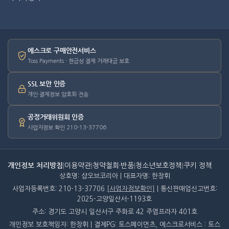
에스크로 구매안전서비스
Toss Payments · 현금성 결제 거래대금 보호
SSL 보안 인증
개인·결제정보 암호화 전송
공정거래위원회 인증
사업자정보 확인 210-13-37706
개인정보 처리방침
|
이용약관
|
청약철회·반품
|
청소년보호정책
|
쿠키 정책
상호명: 샵오브코리아 | 대표자명: 한창휘
사업자등록번호: 210-13-37706
[사업자정보확인]
| 통신판매업신고번호:
2025-고양일산서-1193호
주소: 경기도 고양시 일산서구 주화로 42 주엽프라자 401호
개인정보 보호책임자: 한창휘 | 결제PG: 토스페이먼츠, 에스크로서비스 : 토스