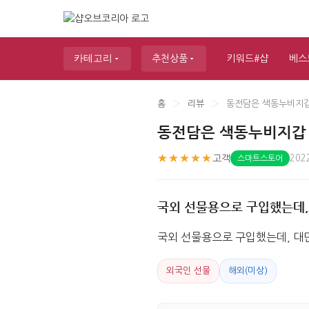
카테고리
추천상품
키워드#샵
베스
홈
›
리뷰
›
동전담은 색동누비지갑
동전담은 색동누비지갑 
★★★★★
고객
202
스마트스토어
국외 선물용으로 구입했는데,
국외 선물용으로 구입했는데, 대
외국인 선물
해외(미상)