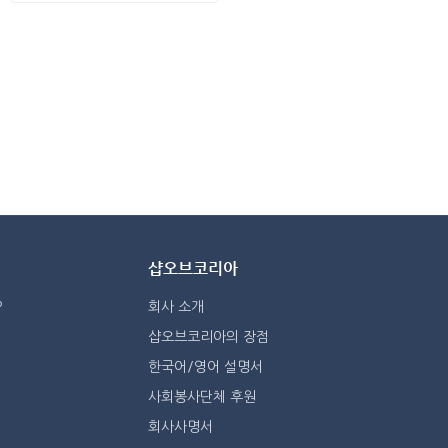
샵오브코리아
?
회사 소개
샵오브코리아의 장점
한국어/영어 설명서
사회봉사단체 후원
회사사명서