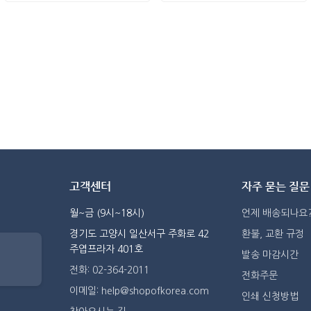
고객센터
자주 묻는 질문
월~금 (9시~18시)
언제 배송되나요
경기도 고양시 일산서구 주화로 42
환불, 교환 규정
주엽프라자 401호
발송 마감시간
전화: 02-364-2011
전화주문
이메일: help@shopofkorea.com
인쇄 신청방법