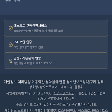
회사사명서
에스크로 구매안전서비스
Toss Payments · 현금성 결제 거래대금 보호
SSL 보안 인증
개인·결제정보 암호화 전송
공정거래위원회 인증
사업자정보 확인 210-13-37706
개인정보 처리방침
|
이용약관
|
청약철회·반품
|
청소년보호정책
|
쿠키 정책
상호명: 샵오브코리아 | 대표자명: 한창휘
사업자등록번호: 210-13-37706
[사업자정보확인]
| 통신판매업신고번호:
2025-고양일산서-1193호
주소: 경기도 고양시 일산서구 주화로 42 주엽프라자 401호
개인정보 보호책임자: 한창휘 | 결제PG: 토스페이먼츠, 에스크로서비스 : 토스