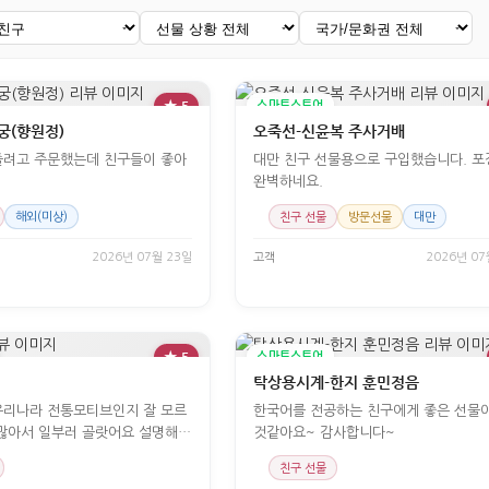
★ 5
스마트스토어
궁(향원정)
오죽선-신윤복 주사거배
줄려고 주문했는데 친구들이 좋아
대만 친구 선물용으로 구입했습니다. 
완벽하네요.
해외(미상)
친구 선물
방문선물
대만
2026년 07월 23일
고객
2026년 07
★ 5
스마트스토어
탁상용시계-한지 훈민정음
우리나라 전통모티브인지 잘 모르
한국어를 전공하는 친구에게 좋은 선물이
많아서 일부러 골랏어요 설명해주
것같아요~ 감사합니다~
친구 선물