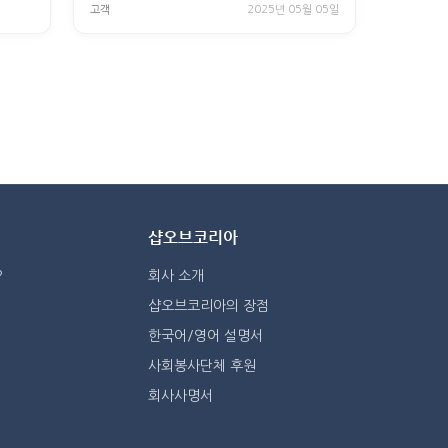
고객
2025년 05월 05일
샵오브코리아
?
회사 소개
샵오브코리아의 장점
한국어/영어 설명서
사회봉사단체 후원
회사사명서