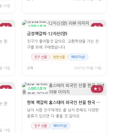
월 20일
★ 5
스마트스토어
★ 5
금장책갈피-12지신(양)
는 친
친구가 좋아할것 같아요. 교환학생을 가는 친
구를 위해 구매했습니다.
친구 선물
방문선물
해외(미상)
월 19일
고객
2025년 08월 19일
★ 5
스마트스토어
★ 5
한복 책갈피 홈스테이 외국인 선물 한국 기념품 금장 북마크
는 친
남자 사람 친구에게도 줄 남자 한복도 다양한
종류가 있으면 더 좋을 것 같아요
친구 선물
해외(미상)
월 19일