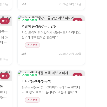
월 23일
고객
2026년 04월 14일
★ 5
스마트스토어
★ 5
벽걸이 풍경종小 - 금강산
[한국의아침]한글 카페텀블러 - 히읗자음난장
사실 포장이 되어있어서 실물은 보기전이네요.
친구가 좋아했으면 좋겠어요
는데 마
데 되
친구 선물
고객
2026년 01월 30일
월 04일
★ 5
스마트스토어
★ 5
띠사각동전지갑-녹색
리아
친구들 선물로 한국갈때마다 구매하는 편입니
다. 배송도 빠르도 퀄리티도 마음에 들어요!
편입니
선물하
친구 선물