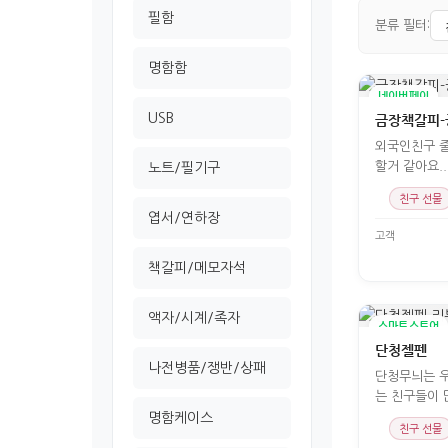
필함
분류 필터:
명함함
네이버페이
USB
금장책갈피-
외국인친구 
할거 같아요..
노트/필기구
친구 선물
엽서/연하장
고객
책갈피/메모자석
액자/시계/족자
스마트스토어
단청젤펜
나전병품/쟁반/상패
단청무늬는 
는 친구들이 
면 굉
명함케이스
친구 선물