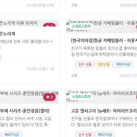
2026년 05월 03일
고객
2026년 04
★ 5
스마트스토어
작은노리개
했는데 진짜 너무 좋아합니다~!
요
친구가 독특한 텀블러 모으는걸 좋아하
침 한국가는길에 부탁받아서 선물해줬는
게 좋
친구 선물
방문선물
해외(미상)
2026년 02월 11일
고객
2026년 02
★ 5
스마트스토어
 부채 시리즈-훈민정음[캘리]
고운 열쇠고리 5p세트- 아이러브코
고 힘이 있어서 아주 시원 고급
친구들 선물로 한국갈때마다 구매하는 
음이 들어가 있어 더 멋진 폭염
다. 열쇠고리 별로 상자가 따로 있어서 
하...
기
해외(미상)
친구 선물
해외(미상)