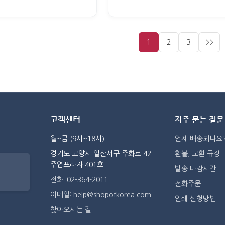
1
2
3
>>
고객센터
자주 묻는 질문
월~금 (9시~18시)
언제 배송되나요
경기도 고양시 일산서구 주화로 42
환불, 교환 규정
주엽프라자 401호
발송 마감시간
전화: 02-364-2011
전화주문
이메일: help@shopofkorea.com
인쇄 신청방법
찾아오시는 길