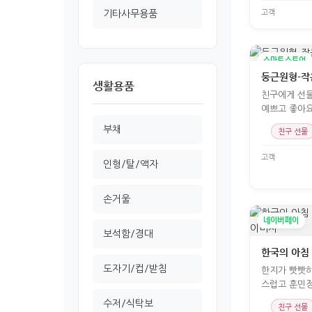
고객
기타사무용품
스마트스토어
둥근원형-
생활용품
친구에게 선물
예쁘고 좋아
부채
친구 선물
고객
인형/탈/액자
손거울
네이버페이
보석함/경대
한국의 아침
도자기/컵/받침
한지가 빳빳하
스럽고 훈민정
속에서 늘 요긴
수저/식탁보
친구 선물