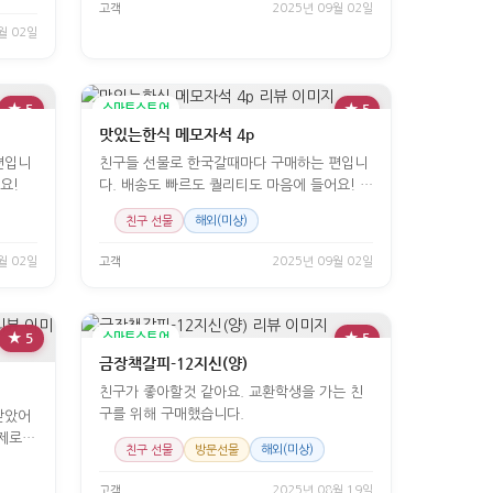
고객
2025년 09월 02일
월 02일
★ 5
스마트스토어
★ 5
맛있는한식 메모자석 4p
편입니
친구들 선물로 한국갈때마다 구매하는 편입니
요!
다. 배송도 빠르도 퀄리티도 마음에 들어요! 제
가
친구 선물
해외(미상)
월 02일
고객
2025년 09월 02일
★ 5
스마트스토어
★ 5
금장책갈피-12지신(양)
친구가 좋아할것 같아요. 교환학생을 가는 친
구를 위해 구매했습니다.
받았어
제로
친구 선물
방문선물
해외(미상)
고객
2025년 08월 19일