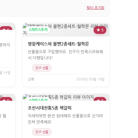
필터 초기화
★ 5
스마트스토어
★ 5
명함케이스와 볼펜2종세트-월학문
포장까지
선물용으로 구입했어요. 친구가 만족스러워해
서 다행입니다!
친구 선물
월 14일
고객
2026년 05월 16일
★ 5
스마트스토어
★ 5
조선시대전통5종 책갈피
 될
자세히보면 완전 섬세해요 선물용으로 산거라
진짜 만족해요
친구 선물