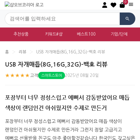
0
추천상품
키워드#샵
베스트100
기업/단체
홈
›
리뷰
›
USB 자개매듭(8G,16G,32G)-백호 리뷰
USB 자개매듭(8G,16G,32G)-백호 리뷰
★★★★★
고객
2025년 08월 20일
스마트스토어
포장부터 너무 정성스럽고 예뻐서 감동받았어요 매듭
색상이 랜덤인건 아쉬웠지만 수제로 만든거
포장부터 너무 정성스럽고 예뻐서 감동받았어요 매듭 색상이 
랜덤인건 아쉬웠지만 수제로 만든거라 그런지 정말 고급지고 
예뻐요 선물받을 친구도 아주 좋아할것같습니다 한국인도 갖고싶은 