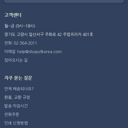
고객센터
월~금 (9시~18시)
경기도 고양시 일산서구 주화로 42 주엽프라자 401호
전화: 02-364-2011
이메일: help@shopofkorea.com
찾아오시는 길
자주 묻는 질문
언제 배송되나요?
환불, 교환 규정
발송 마감시간
전화주문
인쇄 신청방법