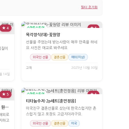
필터 초기화
★ 4
스마트스토어
★ 5
목각장식(대)-꽃원앙
부
선물을 주었는데 받는사람이 매우 만족을 하네
요 사진은 애교로 봐주세요
품질이
외국인 선물
결혼선물
해외(미상)
고객
2025년 10월 30일
월 14일
★ 5
스마트스토어
★ 5
티타늄수저-2p세트[훈민정음]
청자 원앙 수저받침 세트-네이버 청자 원앙세트 판매
미국친구 결혼선물로 샀는데 한국스럽지만 촌
스럽지 않고 포장도 고급지더라구요.
 해외로
차지하고
외국인 선물
결혼선물
미국