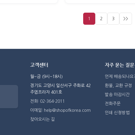
1
2
3
>>
고객센터
자주 묻는 질문
월~금 (9시~18시)
언제 배송되나요
경기도 고양시 일산서구 주화로 42
환불, 교환 규정
주엽프라자 401호
발송 마감시간
전화: 02-364-2011
전화주문
이메일: help@shopofkorea.com
인쇄 신청방법
찾아오시는 길