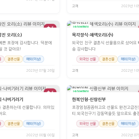
고객
2023년 10
★ 5
네이버페이
각진 오리(소)
목각장식-채색오리(小)
예쁜 포장에 감사합니다. 덕분에
외국인 친구 결혼식 선물용으로 샀어요
될 것 같아요!
송 감사합니다
물
결혼선물
해외(미상)
외국인 선물
결혼선물
해외(미상)
2023년 07월 26일
고객
2022년 10
★ 5
네이버페이
식-나비기러기
한복인형-신랑신부
 결혼하는데 선물합니다. 의미있
포장엄청꼼꼼하고요 선물도 완전고급진
아요.
티.외국친구기 감동먹을듯.앞으로도 출
가는데 여기선믈으루힐라고요
물
결혼선물
해외(미상)
외국인 선물
결혼선물
해외(미상)
2022년 08월 08일
고객
2022년 07