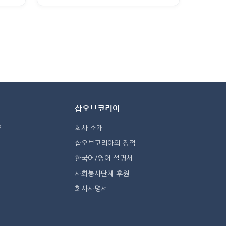
샵오브코리아
?
회사 소개
샵오브코리아의 장점
한국어/영어 설명서
사회봉사단체 후원
회사사명서