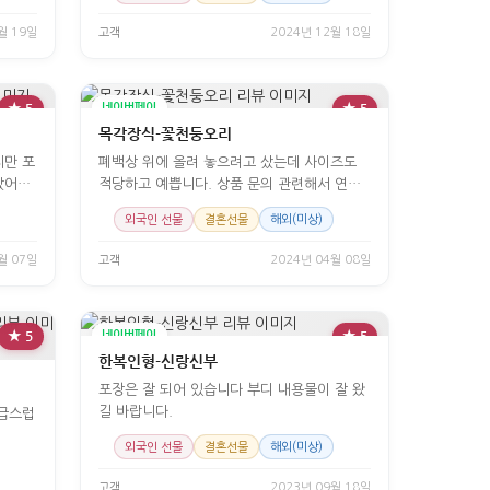
월 19일
고객
2024년 12월 18일
★ 5
네이버페이
★ 5
목각장식-꽃천둥오리
폐백상 위에 올려 놓으려고 샀는데 사이즈도
았어요
적당하고 예쁩니다. 상품 문의 관련해서 연락
했을때 친절하고 빠른 답변들도 주셔서 감사했
외국인 선물
결혼선물
해외(미상)
습니다.
월 07일
고객
2024년 04월 08일
★ 5
네이버페이
★ 5
한복인형-신랑신부
포장은 잘 되어 있습니다 부디 내용물이 잘 왔
길 바랍니다.
고급스럽
외국인 선물
결혼선물
해외(미상)
고객
2023년 09월 18일