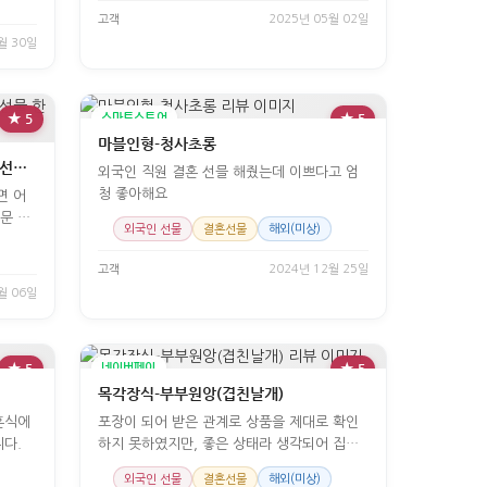
고객
2025년 05월 02일
월 30일
★ 5
스마트스토어
★ 5
마블인형-청사초롱
#한국기념품 태극기 열쇠고리 외국인선물 한국굿즈
외국인 직원 결혼 선믈 해줬는데 이쁘다고 엄
청 좋아해요
면 어
문 배
외국인 선물
결혼선물
해외(미상)
고객
2024년 12월 25일
월 06일
★ 5
네이버페이
★ 5
목각장식-부부원앙(겹친날개)
포장이 되어 받은 관계로 상품을 제대로 확인
다.
하지 못하였지만, 좋은 상태라 생각되어 집니
다.. 많이 파세요...
외국인 선물
결혼선물
해외(미상)