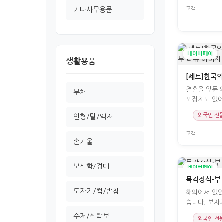
고객
기타사무용품
네이버페이
생활용품
결혼을 앞둔 
부채
포장지도 있어
외국인 선
인형/탈/액자
고객
손거울
보석함/경대
네이버페이
목각장식-부
도자기/컵/받침
해외에서 있었
습니다. 보자
수저/식탁보
외국인 선