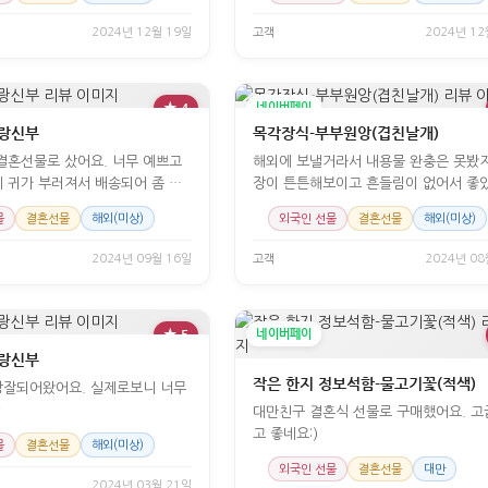
2024년 12월 19일
고객
2024년 12
★ 4
네이버페이
랑신부
목각장식-부부원앙(겹친날개)
결혼선물로 샀어요. 너무 예쁘고
해외에 보낼거라서 내용물 완충은 못봤지만 포
 귀가 부러져서 배송되어 좀 속
장이 튼튼해보이고 흔들림이 없어서 좋
...
포장도 예쁨^^&...
물
결혼선물
해외(미상)
외국인 선물
결혼선물
해외(미상)
2024년 09월 16일
고객
2024년 08
★ 5
네이버페이
랑신부
작은 한지 정보석함-물고기꽃(적색)
장잘되어왔어요. 실제로보니 너무
*
대만친구 결혼식 선물로 구매했어요. 
고 좋네요:)
물
결혼선물
해외(미상)
외국인 선물
결혼선물
대만
2024년 03월 21일