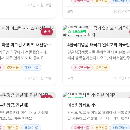
외국인 선물
결혼선물
해외(미상)
2025년 10월 16일
고객
2025년 07
★ 5
스마트스토어
[세트]한국의 아침 머그컵 시리즈-새신랑,새신부
외국인 친구에게 선물했습니다.
결혼식답례품으로 준비하면서 배송늦으
서 따로 안해도 되니 좋네요
쩌나 출국일자는다가오고, 예뻐서일단주
송빠르고
물
결혼선물
해외(미상)
외국인 선물
결혼선물
2025년 03월 15일
고객
2025년 03
★ 5
네이버페이
부원앙(겹친날개)
마블원앙세트-小
던 전통혼례 예식 때 잘 사용했
완성도 있고 귀여워요 해외에서 전통결혼식에
기포장도 아주 예뻐요
잘 사용하고 선물했더니 너무 좋아했습니
물
결혼선물
해외(미상)
외국인 선물
결혼선물
해외(미상)