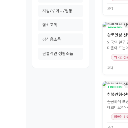
고객
지갑/주머니/필통
열쇠고리
네이버페이
황토인형-신
장식용소품
외국인 친구 
마음에 드는데
전통적인 생활소품
상했습니다ㅜㅜ 
외국인 선
고객
네이버페이
한복인형-신
꼼꼼하게 포
예쁘네요^^
외국인 선
고객