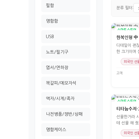
필함
분류 필터:
명함함
스마트스토어
USB
한복인형 中 
디테일이 괜찮
노트/필기구
외국인 선
엽서/연하장
고객
책갈피/메모자석
액자/시계/족자
스마트스토어
티타늄수저-
나전병품/쟁반/상패
선물한거라 사
명함케이스
외국인 선