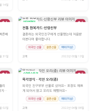
월 14일
★ 5
네이버페이
★ 5
전통 한복카드-신랑신부
 빠른배
결혼하는 외국인친구에게 선물했는데 처음받
아본다며 좋아합니다.
외국인 선물
결혼선물
해외(미상)
월 31일
고객
2022년 08월 13일
★ 5
스마트스토어
★ 5
목각장식 - 각진 오리(중)
퀄리
외국인 친구부부 선물로 샀어요~ 포장도 예쁘
장지두
게 되어서 왔고 오리도 예뻤어요~
외국인 선물
결혼선물
해외(미상)
월 02일
고객
2022년 04월 06일