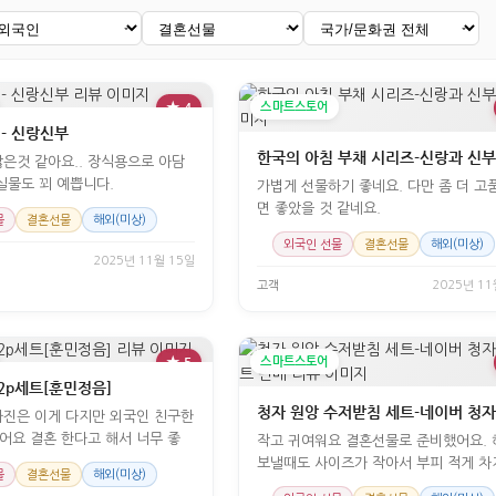
★ 4
스마트스토어
- 신랑신부
한국의 아침 부채 시리즈-신랑과 신
은것 같아요.. 장식용으로 아담
한 크기이며 실물도 꾀 예쁩니다.
가볍게 선물하기 좋네요. 다만 좀 더 고
면 좋았을 것 같네요.
물
결혼선물
해외(미상)
외국인 선물
결혼선물
해외(미상)
2025년 11월 15일
고객
2025년 11
★ 5
스마트스토어
2p세트[훈민정음]
진은 이게 다지만 외국인 친구한
테 선물 해 줬어요 결혼 한다고 해서 너무 좋
작고 귀여워요 결혼선물로 준비했어요.
보낼때도 사이즈가 작아서 부피 적게 
물
결혼선물
해외(미상)