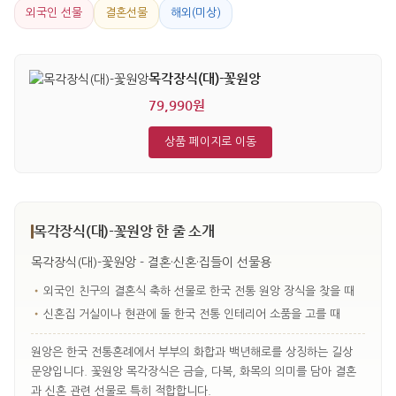
외국인 선물
결혼선물
해외(미상)
목각장식(대)-꽃원앙
79,990원
상품 페이지로 이동
목각장식(대)-꽃원앙 한 줄 소개
목각장식(대)-꽃원앙 - 결혼·신혼·집들이 선물용
•
외국인 친구의 결혼식 축하 선물로 한국 전통 원앙 장식을 찾을 때
•
신혼집 거실이나 현관에 둘 한국 전통 인테리어 소품을 고를 때
원앙은 한국 전통혼례에서 부부의 화합과 백년해로를 상징하는 길상
문양입니다. 꽃원앙 목각장식은 금슬, 다복, 화목의 의미를 담아 결혼
과 신혼 관련 선물로 특히 적합합니다.