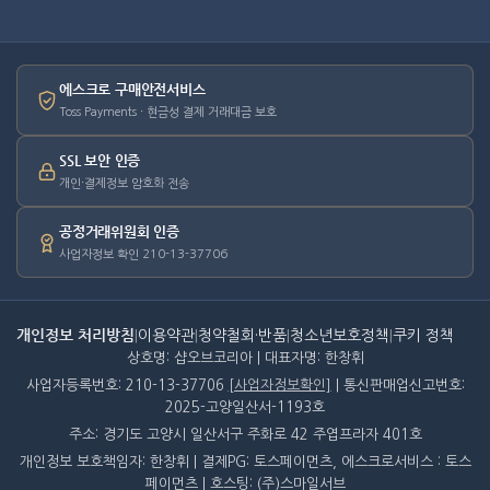
에스크로 구매안전서비스
Toss Payments · 현금성 결제 거래대금 보호
SSL 보안 인증
개인·결제정보 암호화 전송
공정거래위원회 인증
사업자정보 확인 210-13-37706
개인정보 처리방침
|
이용약관
|
청약철회·반품
|
청소년보호정책
|
쿠키 정책
상호명: 샵오브코리아 | 대표자명: 한창휘
사업자등록번호: 210-13-37706
[사업자정보확인]
| 통신판매업신고번호:
2025-고양일산서-1193호
주소: 경기도 고양시 일산서구 주화로 42 주엽프라자 401호
개인정보 보호책임자: 한창휘 | 결제PG: 토스페이먼츠, 에스크로서비스 : 토스
페이먼츠 | 호스팅: (주)스마일서브