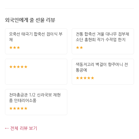
외국인에게 줄 선물 리뷰
오죽선 태극기 합죽선 접이식 부
전통 합죽선 겨울 대나무 접부채
채
소단 홍현희 작가 수작업 한지
그림 고급
★★★
★★
색동저고리 벽걸이 향주머니 전
★★★★★
통공예
★★★★★
천마총금관 1/2 신라국보 재현
품 인테리어소품
★★★★★
← 전체 리뷰 보기