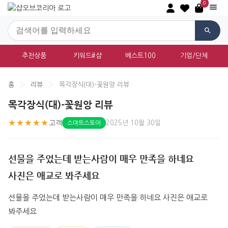
0
추천상품
키워드#샵
베스트100
기업/단체
홈
›
리뷰
›
목각장식(대)-꽃원앙 리뷰
목각장식(대)-꽃원앙 리뷰
★★★★★
고객
2025년 10월 30일
스마트스토어
선물을 주었는데 받는사람이 매우 만족을 하네요
사진은 애교로 봐주세요
선물을 주었는데 받는사람이 매우 만족을 하네요 사진은 애교로 
봐주세요