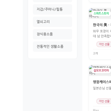
지갑/주머니/필통
스마트스토어
열쇠고리
한국의 美 -
와우 포장이 
장식용소품
데 넘 만족합
지인 선물
전통적인 생활소품
고객
샵오브코리아
명함케이스와
일본손님 선
지인 선물
이**