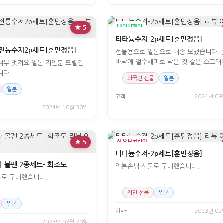
★ 5
네이버페이
티타늄수저-2p세트[훈민정음]
 전통수저2p세트[훈민정음]
선물용으로 일본으로 배송 보냈습니다.
바닥에 철수세미로 닦은 것 같은 스크래
너무 멋져요 일본 지인분 드릴건
있었습니다. 하지만 디자인 좋고 포장도
니다.
외국인 선물
일본
습니다.
일본
고객
2024년 09
2024년 10월 30일
★ 5
샵오브코리아
티타늄수저-2p세트[훈민정음]
 볼펜 2종세트- 화조도
일본손님 선물로 구매했습니다.
물로 구매했습니다.
지인 선물
일본
일본
이**
2023년 02
2023년 02월 20일