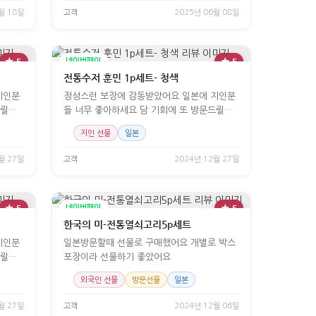
월 18일
고객
2025년 06월 08일
★ 5
네이버페이
★ 5
전통수저 훈민 1p세트- 청색
지인분
정성스런 보장에 감동받았어요 일본에 지인분
드릴게
들 너무 좋아하세요 담 기회에 또 방문드릴게
요
지인 선물
일본
월 27일
고객
2024년 12월 27일
★ 5
네이버페이
★ 5
한국의 미-전통열쇠고리5p세트
지인분
일본방문할때 선물로 구매했어요 개별로 박스
드릴게
포장이라 선물하기 좋았어요
외국인 선물
방문선물
일본
월 27일
고객
2024년 12월 06일