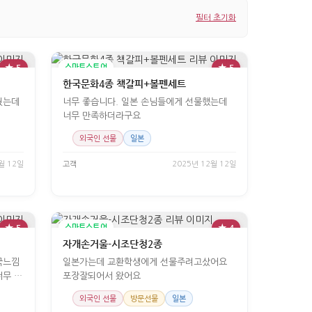
필터 초기화
★ 5
스마트스토어
★ 5
한국문화4종 책갈피+볼펜세트
줬는데
너무 좋습니다. 일본 손님들에게 선물했는데
너무 만족하더라구요
외국인 선물
일본
월 12일
고객
2025년 12월 12일
★ 5
스마트스토어
★ 4
자개손거울-시조단청2종
국느낌
일본가는데 교환학생에게 선물주려고샀어요
너무 좋
포장잘되어서 왔어요
외국인 선물
방문선물
일본