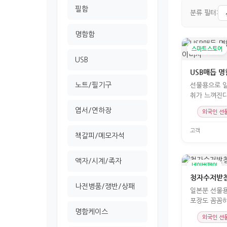
필함
분류 필터:
명함함
스마트스토어
USB
USB매듭 명
노트/필기구
선물용으로 
취가 느껴진다
내하길
엽서/연하장
외국인 선
고객
책갈피/메모자석
액자/시계/족자
네이버페이
청자수저받침
나전병품/쟁반/상패
일본분 선물
포장도 꼼꼼하
명함케이스
외국인 선