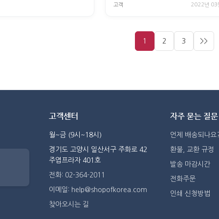
고객
2022년 03
1
2
3
>>
고객센터
자주 묻는 질문
월~금 (9시~18시)
언제 배송되나요
경기도 고양시 일산서구 주화로 42
환불, 교환 규정
주엽프라자 401호
발송 마감시간
전화: 02-364-2011
전화주문
이메일: help@shopofkorea.com
인쇄 신청방법
찾아오시는 길