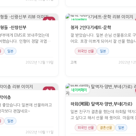
★ 4
네이버페이
인형들 -신랑신부
청자 2인다기세트-운학
부부에게 EMS로 보내주었는데
잘 받았습니다. 일본 손님 선물용으로 
어했습니다. 인형이 정말 귀엽네
어요. 포장 이쁘게 되어서 잘 선물 했습
 실...
물
일본
외국인 선물
일본
2022년 12월 19일
고객
2022년 12
★ 5
네이버페이
각이층
하회(河回) 탈액자-양반,부네(가로)
서 좋았습니다.일본에 선물하려고
생각보다 괜찮네요~
일본 친구가 결혼을 했는데 하회탈 액자
고 싶다고 해서 선물 해 줬어요. 마음에
물
일본
^^
외국인 선물
결혼선물
일본
2022년 10월 11일