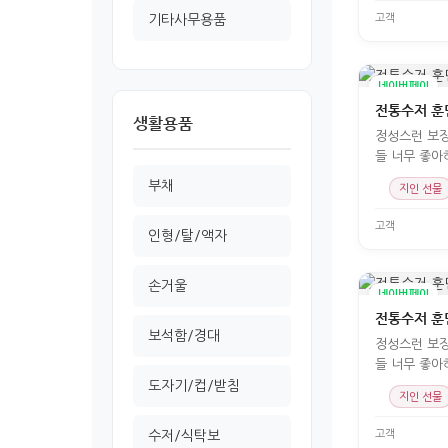
고객
기타사무용품
네이버페이
전통수저 훈민
생활용품
정성스런 보
들 너무 좋아
요
부채
지인 선물
고객
인형/탈/액자
손거울
네이버페이
전통수저 훈민
보석함/경대
정성스런 보
들 너무 좋아
요
도자기/컵/받침
지인 선물
고객
수저/식탁보