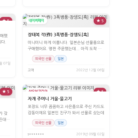
★ 5
네이버페이
★ 5
장태복 작(作) 3폭병풍-장생도[흑]
구매했
니다.
미니미니 하게 이쁨니다. 일본손님 선물용으로
구매했어요. 명판 주문했는데... 아직 도착 전
이긴 합니다.
외국인 선물
일본
월 07일
고객
2022년 12월 06일
★ 5
샵오브코리아
★ 5
자개 주머니 거울-물고기
포장도 너무 꼼꼼하고 사은품으로 주신 카드도
감동이에요 일본인 친구가 와서 선물로 샀는데
가 갖
 든대요
외국인 선물
일본
s*******
2019년 09월 02일