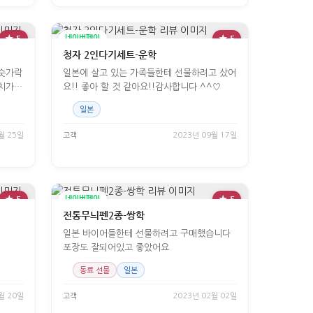
★ 5
네이버페이
★ 5
청자 2인다기세트-운학
 숫가락
일본에 살고 있는 가족들한테 선물하려고 샀어
치가
요!! 좋아 할 것 같아요!!감사합니다 ^^♡
 좋았
일본
월 25일
고객
2023년 09월 17일
★ 5
네이버페이
★ 5
전통무늬펜2종-쌍학
일본 바이어들한테 선물하려고 구매했습니다
포장도 잘되어있고 좋았어요
동료 선물
일본
월 20일
고객
2023년 02월 02일