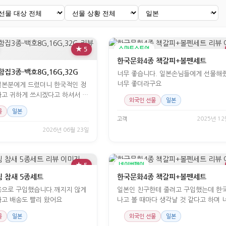
★ 5
스마트스토어
한국문화4종 책갈피+볼펜세트
함집3종-백호8G,16G,32G
너무 좋습니다. 일본손님들에게 선물해
너무 좋더라구요
일본분에게 드렸더니 한국적인 정
고 귀하게 쓰시겠다고 하셔서 구
외국인 선물
일본
물
일본
고객
2025년 12
2026년 06월 23일
★ 5
네이버페이
 참새 5종세트
한국문화4종 책갈피+볼펜세트
용으로 구입했습니다.깨지지 않게
일본인 친구한테 줄려고 구입했는데 한
고 배송도 빨리 왔어요
나고 볼 때마다 생각날 것 같다고 하며 
아하네요~
물
일본
외국인 선물
일본