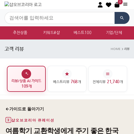
0
추천상품
키워드#샵
베스트100
기업/단체
고객 리뷰
HOME
리뷰
리뷰/상품 AI 가이드
768
21,740
베스트리뷰
개
전체리뷰
개
109
개
←
가이드로 돌아가기
샵오브코리아 큐레이션
여름학기 교환학생에게 주기 좋은 한국