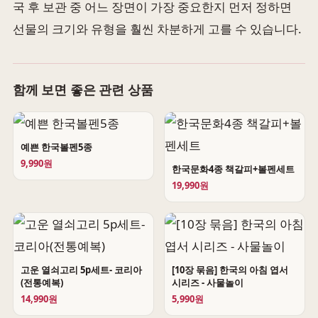
국 후 보관 중 어느 장면이 가장 중요한지 먼저 정하면
선물의 크기와 유형을 훨씬 차분하게 고를 수 있습니다.
함께 보면 좋은 관련 상품
예쁜 한국볼펜5종
9,990원
한국문화4종 책갈피+볼펜세트
19,990원
고운 열쇠고리 5p세트- 코리아
[10장 묶음] 한국의 아침 엽서
(전통예복)
시리즈 - 사물놀이
14,990원
5,990원