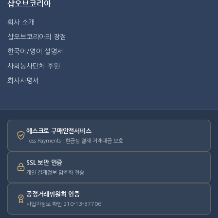
샵오브코리아
회사 소개
샵오브코리아의 장점
한국어/영어 설명서
사회봉사단체 후원
회사사명서
에스크로 구매안전서비스
Toss Payments · 현금성 결제 거래대금 보호
SSL 보안 인증
개인·결제정보 암호화 전송
공정거래위원회 인증
사업자정보 확인 210-13-37706