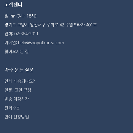
고객센터
월~금 (9시~18시)
경기도 고양시 일산서구 주화로 42 주엽프라자 401호
전화: 02-364-2011
이메일: help@shopofkorea.com
찾아오시는 길
자주 묻는 질문
언제 배송되나요?
환불, 교환 규정
발송 마감시간
전화주문
인쇄 신청방법