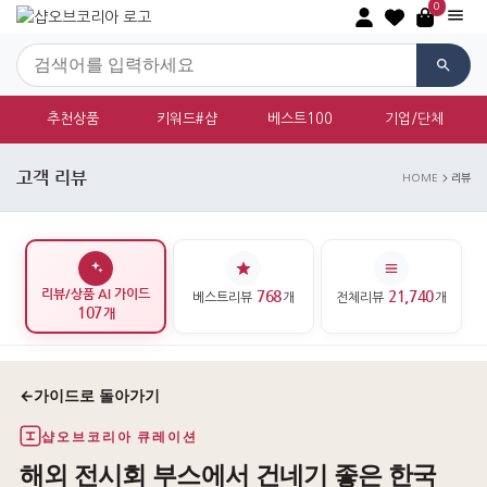
0
추천상품
키워드#샵
베스트100
기업/단체
고객 리뷰
HOME
리뷰
리뷰/상품 AI 가이드
768
21,740
베스트리뷰
개
전체리뷰
개
107
개
←
가이드로 돌아가기
샵오브코리아 큐레이션
해외 전시회 부스에서 건네기 좋은 한국