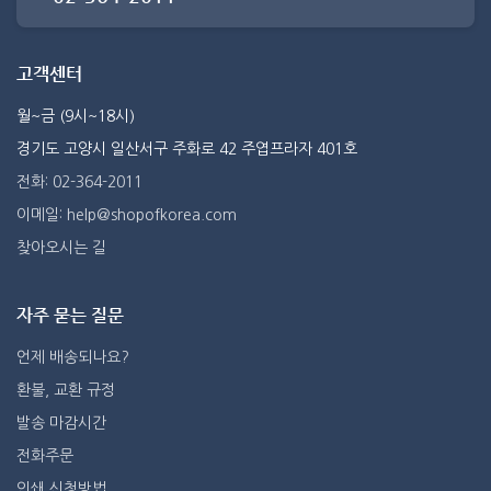
고객센터
월~금 (9시~18시)
경기도 고양시 일산서구 주화로 42 주엽프라자 401호
전화: 02-364-2011
이메일: help@shopofkorea.com
찾아오시는 길
자주 묻는 질문
언제 배송되나요?
환불, 교환 규정
발송 마감시간
전화주문
인쇄 신청방법