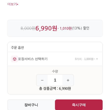
차분한 인상을 더해줍니다. 비단 소재에 거울과 매듭 장식을
더보기
▾
더해 실용성과 디테일이 살아 있습니다.
6,990원
8,000원
- 1,010원
(13%) 할인
포장서비스 선택하기
3가지 · 1,000원~
총 상품금액 : 6,990원
장바구니
즉시구매