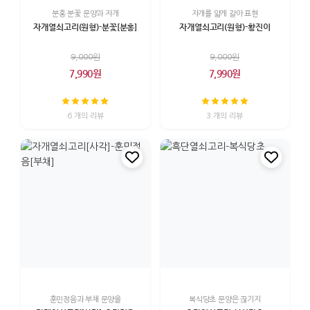
분홍 분꽃 문양과 자개
자개를 얇게 갈아 표현
자개열쇠고리(원형)-분꽃[분홍]
자개열쇠고리(원형)-황진이
9,000원
9,000원
7,990원
7,990원
6 개의 리뷰
3 개의 리뷰
훈민정음과 부채 문양을
복식당초 문양은 끊기지