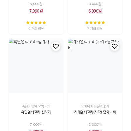
9,000원
8,000원
7,990원
6,990원
8 개의 리뷰
7 개의 리뷰
흑단 바탕에 오색 자개
담화나비 문양은 꽃과
흑단열쇠고리-십자가
자개열쇠고리(사각)-담화나비
7,000원
8,000원