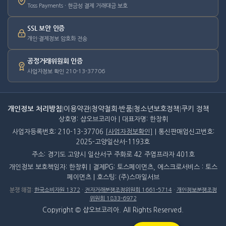
Toss Payments · 현금성 결제 거래대금 보호
SSL 보안 인증
개인·결제정보 암호화 전송
공정거래위원회 인증
사업자정보 확인 210-13-37706
개인정보 처리방침
|
이용약관
|
청약철회·반품
|
청소년보호정책
|
쿠키 정책
상호명: 샵오브코리아 | 대표자명: 한창휘
사업자등록번호: 210-13-37706
[사업자정보확인]
| 통신판매업신고번호:
2025-고양일산서-1193호
주소: 경기도 고양시 일산서구 주화로 42 주엽프라자 401호
개인정보 보호책임자: 한창휘 | 결제PG: 토스페이먼츠, 에스크로서비스 : 토스
페이먼츠 | 호스팅: (주)스마일서브
분쟁 해결
:
한국소비자원 1372
·
전자거래분쟁조정위원회 1661-5714
·
개인정보분쟁조정
위원회 1833-6972
Copyright © 샵오브코리아. All Rights Reserved.