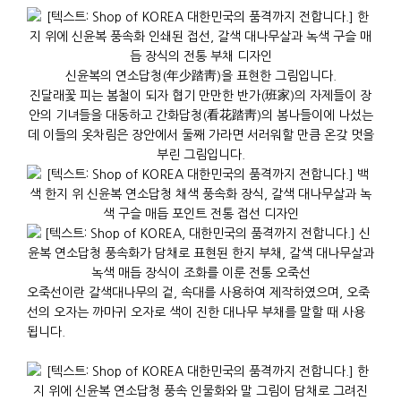
신윤복의 연소답청(年少踏靑)을 표현한 그림입니다.
진달래꽃 피는 봄철이 되자 협기 만만한 반가(班家)의 자제들이 장
안의 기녀들을 대동하고 간화답청(看花踏靑)의 봄나들이에 나섰는
데 이들의 옷차림은 장안에서 둘째 가라면 서러워할 만큼 온갖 멋을
부린 그림입니다.
오죽선이란 갈색대나무의 겉, 속대를 사용하여 제작하였으며, 오죽
선의 오자는 까마귀 오자로 색이 진한 대나무 부채를 말할 때 사용
됩니다.