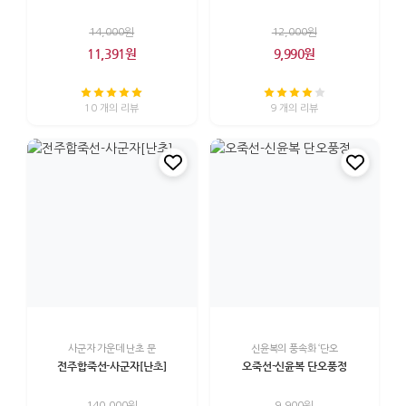
14,000원
12,000원
11,391원
9,990원
10 개의 리뷰
9 개의 리뷰
사군자 가운데 난초 문
신윤복의 풍속화 ‘단오
전주합죽선-사군자[난초]
오죽선-신윤복 단오풍정
140,000원
9,900원