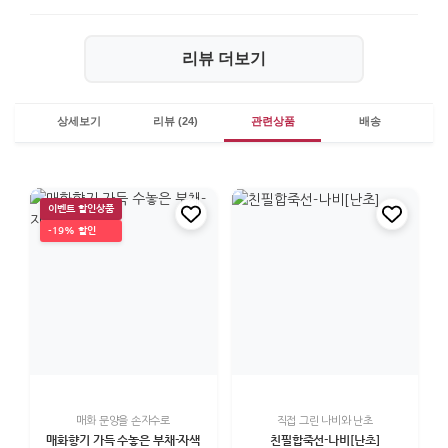
리뷰 더보기
상세보기
리뷰 (24)
관련상품
배송
이벤트 할인상품
-19% 할인
매화 문양을 손자수로
직접 그린 나비와 난초
매화향기 가득 수놓은 부채-자색
친필합죽선-나비[난초]