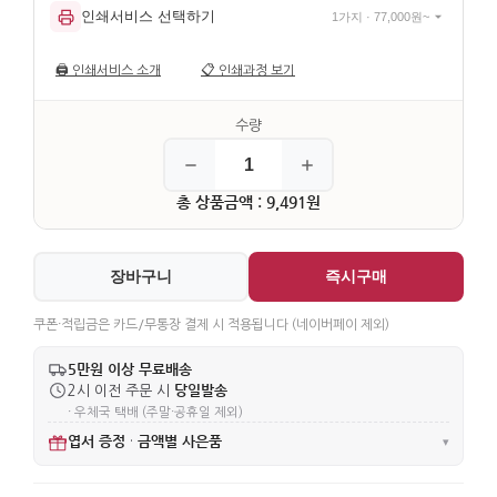
인쇄서비스 선택하기
1가지 · 77,000원~
🖨️
인쇄서비스 소개
📋
인쇄과정 보기
총 상품금액 : 9,491원
장바구니
즉시구매
쿠폰·적립금은 카드/무통장 결제 시 적용됩니다 (네이버페이 제외)
5만원 이상 무료배송
당일발송
2시 이전 주문 시
· 우체국 택배 (주말·공휴일 제외)
엽서 증정
금액별 사은품
·
▾