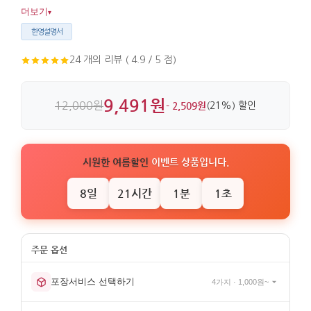
대나무와 종이, 한지로 만들어 가볍게 들기 좋으며 마감도
더보기
▾
깔끔합니다.
한영설명서
24 개의 리뷰 ( 4.9 / 5 점)
9,491원
12,000원
- 2,509원
(21%) 할인
시원한 여름할인
이벤트 상품입니다.
8일
21시간
1분
0초
포장서비스 선택하기
4가지 · 1,000원~