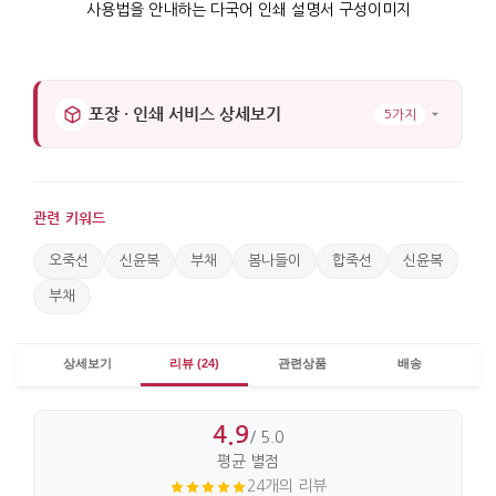
포장 · 인쇄 서비스 상세보기
5가지
관련 키워드
오죽선
신윤복
부채
봄나들이
합죽선
신윤복
부채
상세보기
리뷰 (24)
관련상품
배송
4.9
/ 5.0
평균 별점
24개의 리뷰