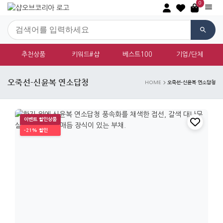
0
추천상품
키워드#샵
베스트100
기업/단체
오죽선-신윤복 연소답청
오죽선-신윤복 연소답청
HOME
이벤트 할인상품
-21% 할인