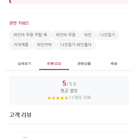
관련 키워드
와인바 무광 주합-흑
와인바 무광
와인
나전칠기
자개제품
와인커버
나전칠기-와인홀더
상세보기
리뷰 (11)
관련상품
배송
5
/ 5.0
평균 별점
11개의 리뷰
고객 리뷰