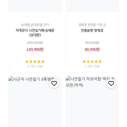
숭례문(남대문)을 모티
왕벚꽃 문양을 더한 전
자개장식 나전칠기패-숭례문
전통술병-왕벚꽃
(남대문)
300,000원
60,000원
249,990원
49,990원
4 개의 리뷰
3 개의 리뷰