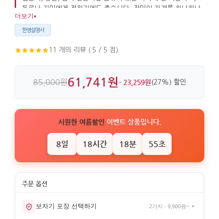
동료나 지인에게 전하기에도 좋습니다. 장인이 자개를 하나하나
더보기
▾
부착해 완성한 수공예 마감이 인상적입니다.
한영설명서
11 개의 리뷰 ( 5 / 5 점)
61,741원
85,000원
- 23,259원
(27%) 할인
시원한 여름할인
이벤트 상품입니다.
8일
18시간
18분
55초
보자기 포장 선택하기
2가지 · 9,900원~