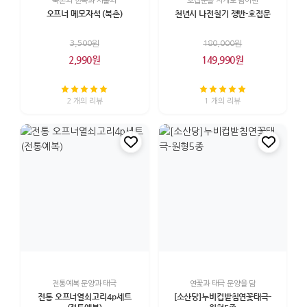
북촌의 한옥과 서울의
호접문을 자개로 담아낸
오프너 메모자석 (북촌)
천년시 나전칠기 쟁반-호접문
3,500원
180,000원
2,990원
149,990원
2 개의 리뷰
1 개의 리뷰
전통예복 문양과 태극
연꽃과 태극 문양을 담
전통 오프너열쇠고리4p세트
[소산당]누비컵받침연꽃태극-