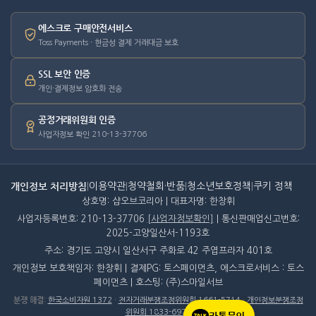
에스크로 구매안전서비스
Toss Payments · 현금성 결제 거래대금 보호
SSL 보안 인증
개인·결제정보 암호화 전송
공정거래위원회 인증
사업자정보 확인 210-13-37706
개인정보 처리방침
|
이용약관
|
청약철회·반품
|
청소년보호정책
|
쿠키 정책
상호명: 샵오브코리아 | 대표자명: 한창휘
사업자등록번호: 210-13-37706
[사업자정보확인]
| 통신판매업신고번호:
2025-고양일산서-1193호
주소: 경기도 고양시 일산서구 주화로 42 주엽프라자 401호
개인정보 보호책임자: 한창휘 | 결제PG: 토스페이먼츠, 에스크로서비스 : 토스
페이먼츠 | 호스팅: (주)스마일서브
분쟁 해결
:
한국소비자원 1372
·
전자거래분쟁조정위원회 1661-5714
·
개인정보분쟁조정
위원회 1833-6972