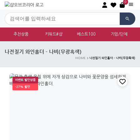
0
추천상품
키워드#샵
베스트100
기업/단체
나전칠기 와인홀더 - 나비(무광흑색)
나전칠기 와인홀더 - 나비(무광흑색)
HOME
이벤트 할인상품
-27% 할인