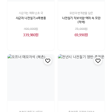
사군자는 매화·난초·국
모란과 번개문을 담은
사군자 나전칠기 4폭병풍
나전칠기 직보석함-액자 속 모란
(적색)
400,000원
75,000원
339,980원
69,990원