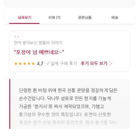
상세보기
리뷰 (7)
관련상품
배송
“
먼저 받아보신 분들의 이야기
“포장이 넘 예쁘네요~”
4.7
후기 모두 보기 ›
★★★★★
·
✓
실제 구매 후기
·
단정한 흰 바탕 위에 한국 전통 문양을 정갈하게 담은
손수건입니다. 닥나무 섬유로 만든 한지를 가늘게
가공한 '한지사'로 짜서 제작되었으며, 가볍고
통기성이 우수한 것이 특징입니다. 표면의 산뜻한
촉감은 한지 섬유 특유의 질감으로, 땀과 물기를 닦는
손수건의 기본 역할에 충실하면서도 한국적인
이야기를 담아냅니다. 흰색은 한국 전통에서 절제와