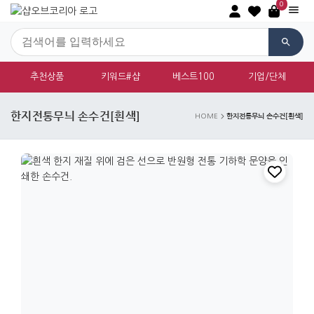
0
추천상품
키워드#샵
베스트100
기업/단체
한지전통무늬 손수건[흰색]
한지전통무늬 손수건[흰색]
HOME