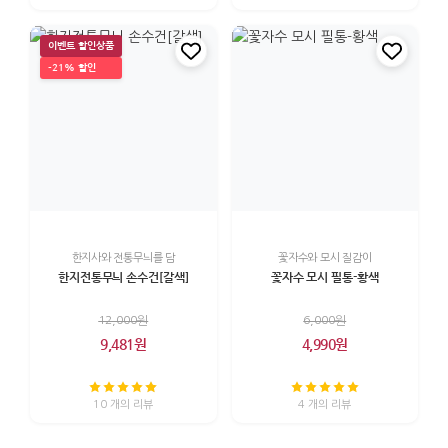
이벤트 할인상품
-21% 할인
한지사와 전통무늬를 담
꽃자수와 모시 질감이
한지전통무늬 손수건[갈색]
꽃자수 모시 필통-황색
12,000원
6,000원
9,481원
4,990원
10 개의 리뷰
4 개의 리뷰