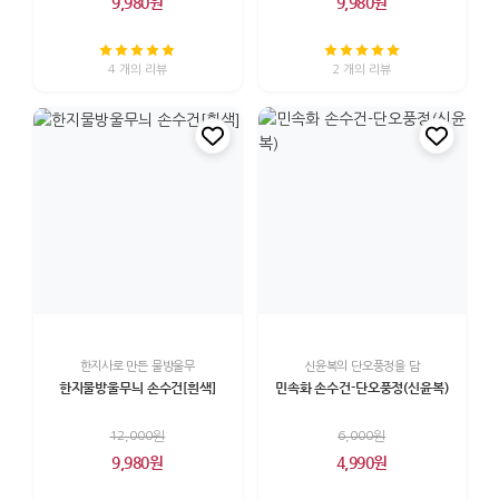
9,980원
9,980원
4 개의 리뷰
2 개의 리뷰
한지사로 만든 물방울무
신윤복의 단오풍정을 담
한지물방울무늬 손수건[흰색]
민속화 손수건-단오풍정(신윤복)
12,000원
6,000원
9,980원
4,990원