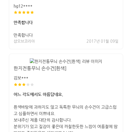
hg12****
만족합니다
만족합니다
샵오브코리아
2017년 01월 09일
한지전통무늬 손수건[흰색]
김보***
어느 각도에서도 아름답네요.
흰색바탕에 과하지도 않고 독특한 무늬의 손수건이 고급스럽
고 심플하면서 이쁘네요.
보내주신 제품 대단히 감사합니다.
분위기가 있고 질감이 좋은데 까칠한듯한 느낌이 여름철에 땀