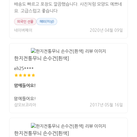
배송도 빠르고 포장도 깔끔했습니다. 사진처럼 모양도 예쁘네
요. 고급스럽고 좋습니다
외국인 선물
해외(미상)
네이버페이
2020년 04월 09일
한지전통무늬 손수건[흰색]
eh25****
맘에들어요!
맘에들어요!
샵오브코리아
2017년 05월 16일
한지전통무늬 손수건[흰색]