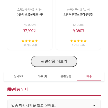
호롱불의 형태를 현대적
연꽃쌍 무늬와 흑단의
수공예 호롱불세트 - 中
흑단 작은열쇠고리-연꽃쌍
40,000원
12,000원
37,990원
9,980원
10 개의 리뷰
1 개의 리뷰
관련상품 더보기
상세보기
리뷰 (4)
관련상품
배송
배송 안내
발송 마감시간을 알고 싶어요.