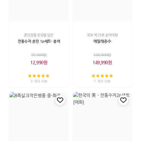
훈민정음 문양을 담은
국보 제29호 성덕대왕
전통수저 훈민 1p세트- 홍색
에밀레종小
15,000원
180,000원
12,990원
149,990원
3 개의 리뷰
7 개의 리뷰