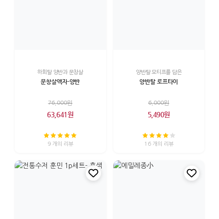
하회탈 양반과 문창살
양반탈 모티프를 담은
문창살액자-양반
양반탈 로프타이
76,000원
6,000원
63,641원
5,490원
9 개의 리뷰
16 개의 리뷰