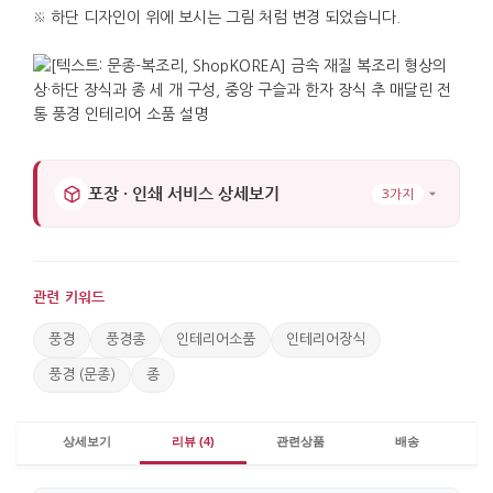
존재감이 분명해집니다. 고리와 끈이 연결되어 있어
※ 하단 디자인이 위에 보시는 그림 처럼 변경 되었습니다.
벽걸이 훅이나 문 옆 고리에 바로 걸 수 있으며, 공간을
많이 차지하지 않아 작은 벽면에도 어울립니다. 먼지는
부드러운 천으로 가볍게 닦아주고 물기가 오래 닿는
곳은 피하면 되어 관리도 간단합니다.
복조리는 본래 정월에 걸어두며 복을 퍼 담는다는 뜻을
포장 · 인쇄 서비스 상세보기
3가지
담아온 한국의 길상물입니다. 여기에 문종의 울림이
더해져 집 안의 기운을 깨우고 반가운 손님을
맞이한다는 의미로 이어집니다. 이러한 상징성은 한국
사람들이 일상 물건에 마음을 담아온 전통적 방식으로
관련 키워드
이해하면 자연스럽습니다. 비즈니스 자리의 감사 선물,
풍경
풍경종
인테리어소품
인테리어장식
해외 지인에게 전하는 기념 선물, 집들이와 이사 축하
풍경 (문종)
종
선물로도 무난하게 어울립니다.
가로 : 8.5cm. 세로 : 11cm. 길이 : 33cm. 무게 : 270g
상세보기
리뷰 (4)
관련상품
배송