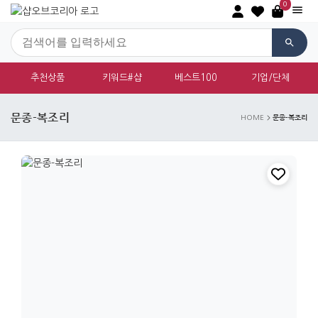
0
추천상품
키워드#샵
베스트100
기업/단체
문종-복조리
문종-복조리
HOME