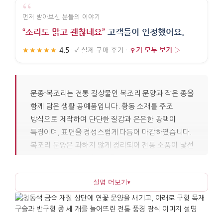
“
먼저 받아보신 분들의 이야기
“소리도 맑고 괜찮네요”
고객들이 인정했어요.
4.5
후기 모두 보기 ›
★★★★★
·
✓
실제 구매 후기
·
문종-복조리는 전통 길상물인 복조리 문양과 작은 종을
함께 담은 생활 공예품입니다. 황동 소재를 주조
방식으로 제작하여 단단한 질감과 은은한 광택이
특징이며, 표면을 정성스럽게 다듬어 마감하였습니다.
복조리 문양은 과하지 않게 정리되어 전통 소품이 낯선
공간에서도 자연스럽게 어울립니다. 아래에 달린
종추가 문을 여닫을 때 맑고 또렷한 소리를 내는데,
설명 더보기
▾
금속 특유의 깊은 울림으로 인해 공간의 기운을
정돈하는 듯한 인상을 줍니다.
현관, 서재, 사무실 문 옆처럼 바람이 닿는 곳에 걸면