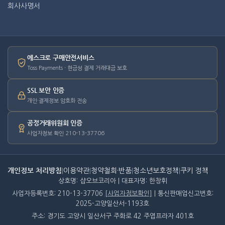
회사사명서
에스크로 구매안전서비스
Toss Payments · 현금성 결제 거래대금 보호
SSL 보안 인증
개인·결제정보 암호화 전송
공정거래위원회 인증
사업자정보 확인 210-13-37706
개인정보 처리방침
|
이용약관
|
청약철회·반품
|
청소년보호정책
|
쿠키 정책
상호명: 샵오브코리아 | 대표자명: 한창휘
사업자등록번호: 210-13-37706
[사업자정보확인]
| 통신판매업신고번호:
2025-고양일산서-1193호
주소: 경기도 고양시 일산서구 주화로 42 주엽프라자 401호