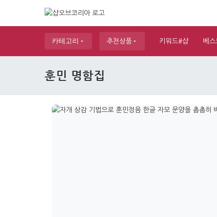
카테고리
추천상품
키워드#샵
베스
훈민 명함집