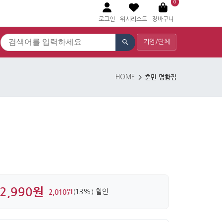
0
로그인
위시리스트
장바구니
기업/단체
훈민 명함집
HOME
2,990원
- 2,010원
(13%) 할인