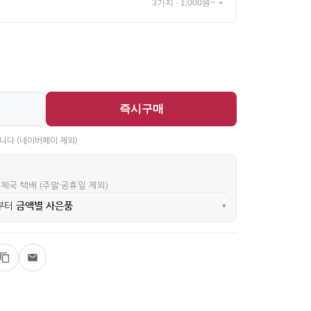
3가지 · 1,000원~
즉시구매
니다 (네이버페이 제외)
우체국 택배 (주말·공휴일 제외)
금액별 사은품
부터
▾