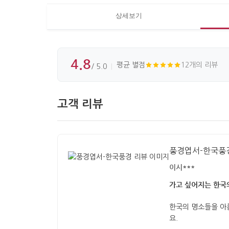
상세보기
4.8
평균 별점
12개의 리뷰
/ 5.0
고객 리뷰
풍경엽서-한국풍
이시***
가고 싶어지는 한국
한국의 명소들을 아
요.