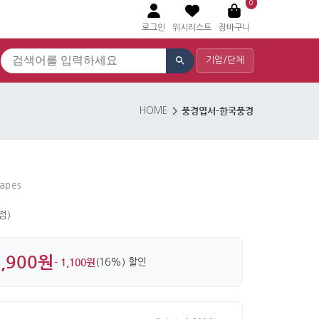
0
로그인
위시리스트
장바구니
기업/단체
풍경엽서-한국풍경
HOME
capes
 점)
5,900원
- 1,100원
(16%) 할인