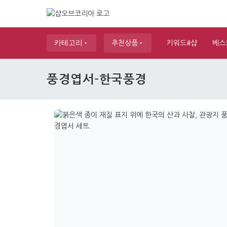
카테고리
추천상품
키워드#샵
베스
풍경엽서-한국풍경