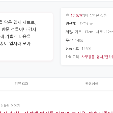
12,079
명이 살펴본 상품
을 담은 엽서 세트로,
원산지:
대한민국
 방문 선물이나 감사
제원:
가로 : 17cm. 세로 : 12c
분께 가볍게 마음을
무게:
140g
 종이 엽서라 모아
상품번호:
12602
카테고리:
사무용품
,
엽서/연하
리뷰 (12)
관련상품
 분들의 이야기