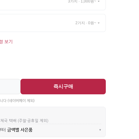
3가지 · 1,000원~
2가지 · 0원~
정 보기
즉시구매
니다 (네이버페이 제외)
우체국 택배 (주말·공휴일 제외)
금액별 사은품
부터
▾