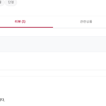
물
단청
리뷰 (1)
관련상품
다.