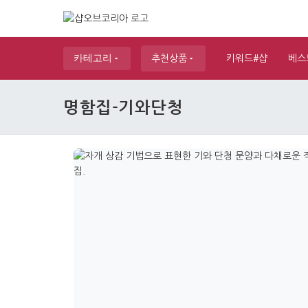
카테고리
추천상품
키워드#샵
베스
명함집-기와단청