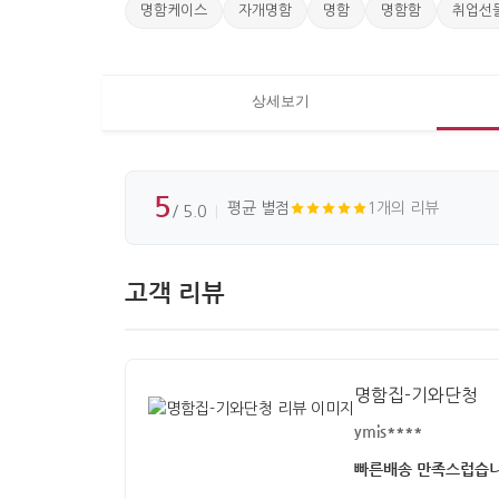
명함케이스
자개명함
명함
명함함
취업선
상세보기
5
평균 별점
1개의 리뷰
/ 5.0
고객 리뷰
명함집-기와단청
ymis****
빠른배송 만족스럽습니