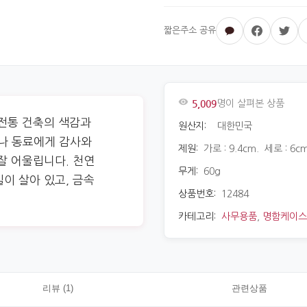
5,009
명이 살펴본 상품
 전통 건축의 색감과
원산지:
대한민국
나 동료에게 감사와
제원:
가로 : 9.4cm. 세로 : 6cm
잘 어울립니다. 천연
무게:
60g
이 살아 있고, 금속
상품번호:
12484
카테고리:
사무용품
,
명함케이스
리뷰 (1)
관련상품