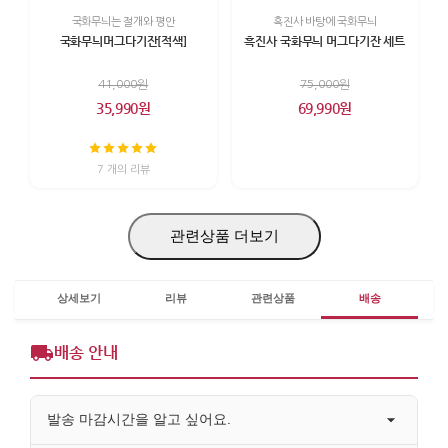
국화무늬는 절개와 평안
흑진사 바탕에 국화무늬
국화무늬머그다기잔[적색]
흑진사 국화무늬 머그다기잔 세트
41,000원
75,000원
35,990원
69,990원
7 개의 리뷰
관련상품 더보기
상세보기
리뷰
관련상품
배송
배송 안내
발송 마감시간을 알고 싶어요.