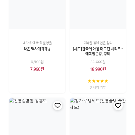
백자 위에 매화 문양을
예복을 갖춰 입은 왕과
작은 백자매화화병
[세트]한국의 아침 머그컵 시리즈 -
예복입은왕, 왕비
8,500원
22,000원
7,990원
18,990원
3 개의 리뷰