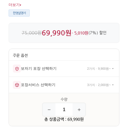
분위기를 자연스럽게 건네기 좋습니다. 머그 형태에 전통 문양을
더보기
▾
더해 실사용과 장식용 모두 만족스럽습니다.
한영설명서
69,990원
75,000원
- 5,010원
(7%) 할인
보자기 포장 선택하기
2가지 · 9,900원~
포장서비스 선택하기
3가지 · 2,000원~
총 상품금액 : 69,990원