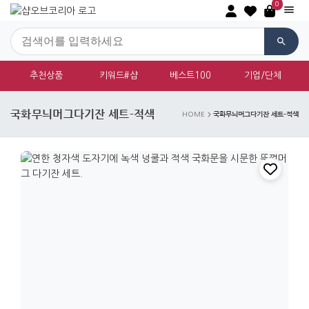
0
추천상품
키워드#샵
베스트100
기업/단체
국화무늬머그다기잔 세트-적색
국화무늬머그다기잔 세트-적색
HOME