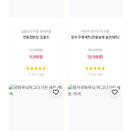
김홍도의 대표 풍속화를
비취색 청자와 학·구름
전통컵받침-김홍도
청자 주병세트(전통술병 술잔세트)
12,000원
70,000원
9,990원
59,990원
5 개의 리뷰
6 개의 리뷰