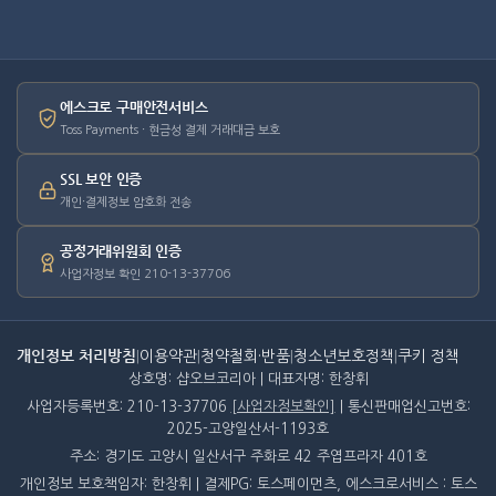
에스크로 구매안전서비스
Toss Payments · 현금성 결제 거래대금 보호
SSL 보안 인증
개인·결제정보 암호화 전송
공정거래위원회 인증
사업자정보 확인 210-13-37706
개인정보 처리방침
|
이용약관
|
청약철회·반품
|
청소년보호정책
|
쿠키 정책
상호명: 샵오브코리아 | 대표자명: 한창휘
사업자등록번호: 210-13-37706
[사업자정보확인]
| 통신판매업신고번호:
2025-고양일산서-1193호
주소: 경기도 고양시 일산서구 주화로 42 주엽프라자 401호
개인정보 보호책임자: 한창휘 | 결제PG: 토스페이먼츠, 에스크로서비스 : 토스