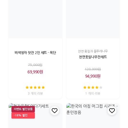
천연 옻칠과 물푸레나무
비색청자 찻잔 2인 세트 - 목단
천연옻칠나무잔세트
75,000원
120,000원
69,990원
94,990원
3 개의 리뷰
1 개의 리뷰
이벤트 할인상품
-18% 할인