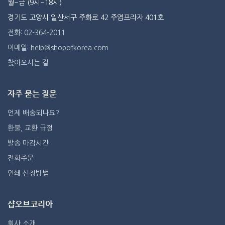
월~금 (9시~18시)
경기도 고양시 일산서구 주화로 42 주엽프라자 401호
전화: 02-364-2011
이메일: help@shopofkorea.com
찾아오시는 길
자주 묻는 질문
언제 배송되나요?
환불, 교환 규정
발송 마감시간
전화주문
인쇄 신청방법
샵오브코리아
회사 소개