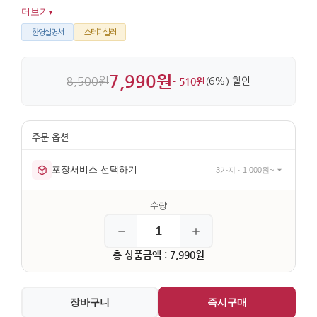
포인트를 더해줍니다. 지름 7.5cm, 높이 8cm의 소형이라 선반
더보기
▾
위에 두기에도 부담이 없습니다.
한영설명서
스테디셀러
7,990원
8,500원
- 510원
(6%) 할인
포장서비스 선택하기
3가지 · 1,000원~
총 상품금액 : 7,990원
장바구니
즉시구매