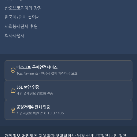
샵오브코리아의 장점
한국어/영어 설명서
사회봉사단체 후원
회사사명서
에스크로 구매안전서비스
Toss Payments · 현금성 결제 거래대금 보호
SSL 보안 인증
개인·결제정보 암호화 전송
공정거래위원회 인증
사업자정보 확인 210-13-37706
개인정보 처리방침
|
이용약관
|
청약철회·반품
|
청소년보호정책
|
쿠키 정책