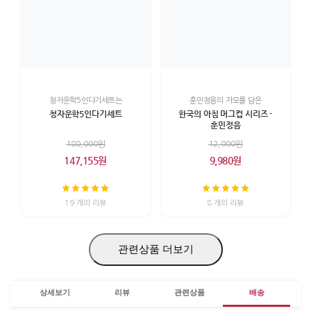
청자운학5인다기세트는
훈민정음의 자모를 담은
청자운학5인다기세트
한국의 아침 머그컵 시리즈 -
훈민정음
180,000원
12,000원
147,155원
9,980원
19 개의 리뷰
8 개의 리뷰
관련상품 더보기
상세보기
리뷰
관련상품
배송