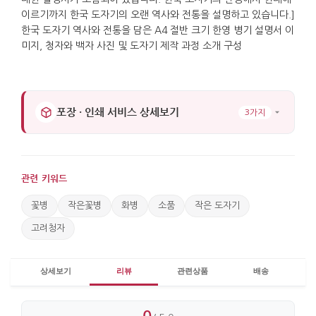
포장 · 인쇄 서비스 상세보기
3가지
관련 키워드
꽃병
작은꽃병
화병
소품
작은 도자기
고려청자
상세보기
리뷰
관련상품
배송
0