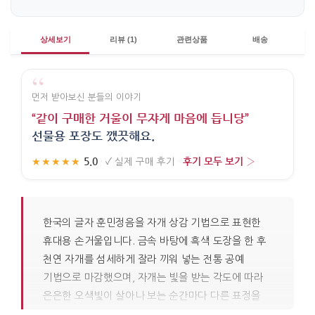
상세보기
리뷰 (1)
관련상품
배송
“
먼저 받아보신 분들의 이야기
“같이 구매한 거울이 무쟈게 마음에 듭니당”
선물용 포장도 깼끗해요.
5.0
후기 모두 보기 ›
★★★★★
·
✓
실제 구매 후기
·
한국의 글자 훈민정음을 자개 상감 기법으로 표현한
휴대용 손거울입니다. 금속 바탕에 흑색 도장을 한 후
천연 자개를 섬세하게 잘라 끼워 넣는 전통 공예
기법으로 마감했으며, 자개는 빛을 받는 각도에 따라
은은한 오색빛이 살아나 보는 순간마다 다른 표정을
드러냅니다. 손안에 들어오는 크기의 단정한 소품으로,