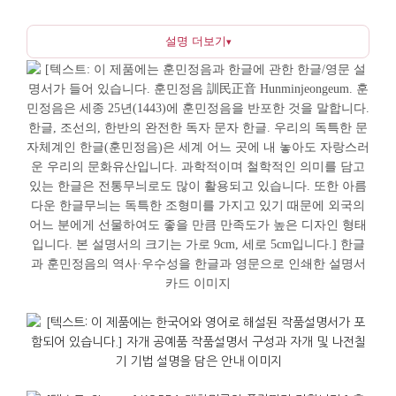
가방이나 파우치에 쉽게 넣을 수 있으며 표면은
설명 더보기
▾
매끈하게 정리되어 손에 닿는 느낌이 깔끔합니다. 관광
기념품처럼 가볍지 않고 오래 두고 쓰기 좋도록 만든
점이 특징입니다.
훈민정음 글자를 격자 문양으로 배열하여 한국적인
리듬을 살렸으며, 단순한 장식을 넘어 '배움과
소통'이라는 의미를 담고 있습니다. 외국인에게는
한글과 한국 공예의 역사를 자연스럽게 소개하는
매개가 되며, 자개라는 재료가 바다에서 온 것임을
함께 전하면 한국 공예에 대한 이해도 깊어집니다.
전통에서 거울은 몸가짐을 단정히 하고 마음을
가다듬는 도구로 여겨져 왔습니다. 손거ritual大-훈민은
이러한 의미 위에 한글의 이야기를 더해 '작지만
설명이 가능한 선물'이 됩니다. 성별과 나이를 크게
타지 않으며 실제로 자주 쓸 수 있어 실용적이고,
음식이나 도자기처럼 취향이나 깨짐 걱정이 적어