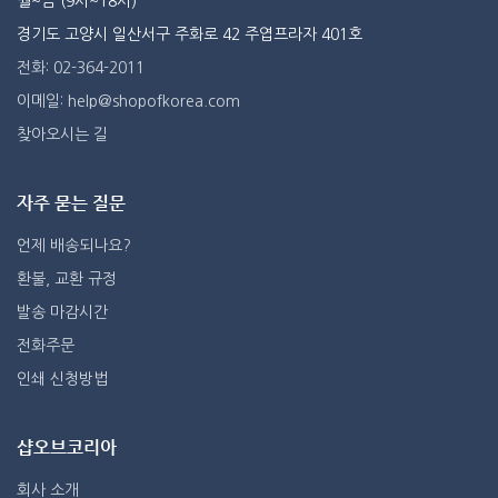
월~금 (9시~18시)
경기도 고양시 일산서구 주화로 42 주엽프라자 401호
전화: 02-364-2011
이메일: help@shopofkorea.com
찾아오시는 길
자주 묻는 질문
언제 배송되나요?
환불, 교환 규정
발송 마감시간
전화주문
인쇄 신청방법
샵오브코리아
회사 소개