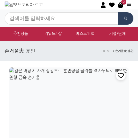
0
추천상품
키워드#샵
베스트100
기업/단체
손거울大-훈민
손거울大-훈민
HOME