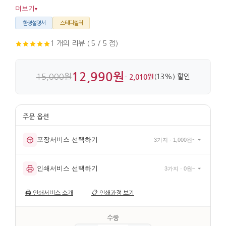
쓰기 편합니다. 금속 바탕에 흑색 도장과 천연 자개를 더해
더보기
▾
디테일이 살아 있습니다.
한영설명서
스테디셀러
1 개의 리뷰 ( 5 / 5 점)
12,990원
15,000원
- 2,010원
(13%) 할인
포장서비스 선택하기
3가지 · 1,000원~
인쇄서비스 선택하기
3가지 · 0원~
🖨️
인쇄서비스 소개
📋
인쇄과정 보기