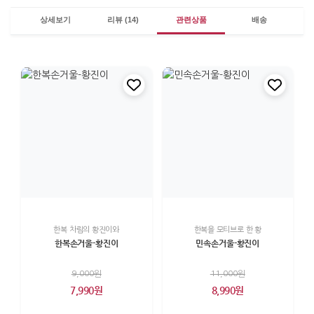
상세보기
리뷰 (14)
관련상품
배송
한복 차림의 황진이와
한복을 모티브로 한 황
한복손거울-황진이
민속손거울-황진이
9,000원
11,000원
7,990원
8,990원