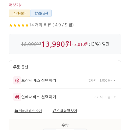
가방에 넣기 좋은 크기로 휴대도 편리합니다. 자개를 얇게 붙여
더보기
▾
완성한 표면은 디테일이 살아 있습니다.
스테디셀러
한영설명서
14 개의 리뷰 ( 4.9 / 5 점)
13,990원
16,000원
- 2,010원
(13%) 할인
포장서비스 선택하기
3가지 · 1,000원~
인쇄서비스 선택하기
3가지 · 0원~
🖨️
인쇄서비스 소개
📋
인쇄과정 보기