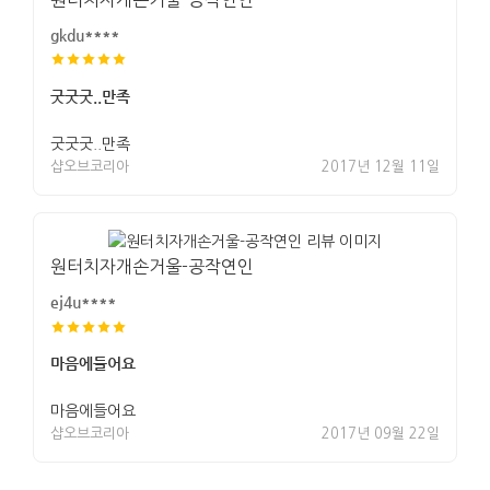
gkdu****
굿굿굿..만족
굿굿굿..만족
샵오브코리아
2017년 12월 11일
원터치자개손거울-공작연인
ej4u****
마음에들어요
마음에들어요
샵오브코리아
2017년 09월 22일