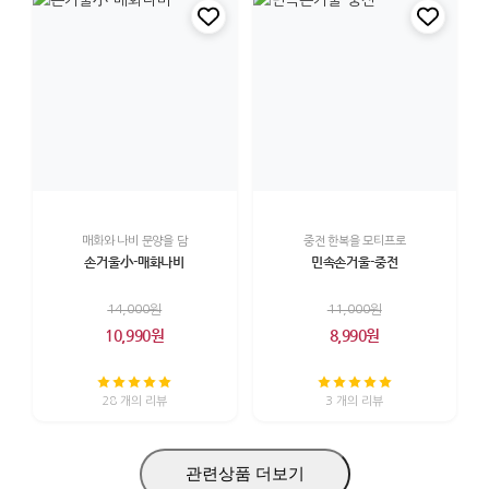
매화와 나비 문양을 담
중전 한복을 모티프로
손거울小-매화나비
민속손거울-중전
14,000원
11,000원
10,990원
8,990원
28 개의 리뷰
3 개의 리뷰
관련상품 더보기