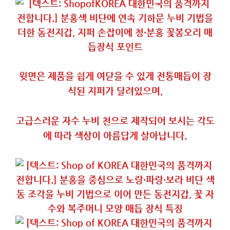
윗면은
제품을
쉽게
여닫을
수
있게
전통매듭이
장
식된
지퍼가
달려있으며
,
고급스러운
자수
누비
천으로
제작되어
보시는
각도
에
따라
색상이
아름답게
살아납니다
.