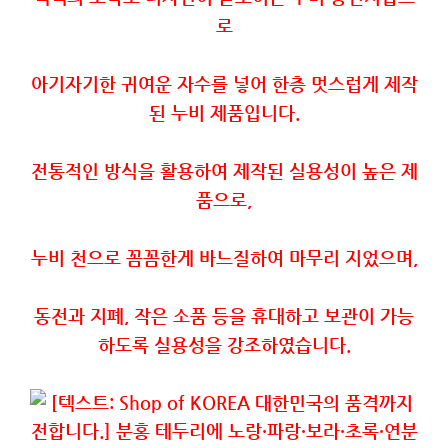
로
아기자기한
귀여운
자수를
넣어
한층
멋스럽게
제작
된
누비
제품입니다
.
전통적인
방식을
활용하여
제작된
실용성이
높은
제
품으로
,
누비
천으로
꼼꼼한게
바느질하여
마무리
지었으며
,
동전과
지폐
,
작은
소품
등을
휴대하고
보관이
가능
하도록
실용성을
강조하였습니다
.