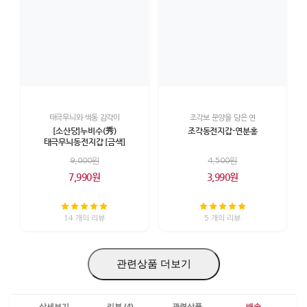
태극무늬와 색동 감각이
조각보 문양을 담은 연
[소산당]누비수(秀)
조각동전지갑-연분홍
태극무늬동전지갑 [금색]
9,000원
4,500원
7,990원
3,990원
14 개의 리뷰
5 개의 리뷰
관련상품 더보기
상세보기
리뷰 (4)
관련상품
배송