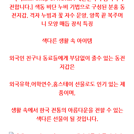
색다른
생활
속
아이템
외국인
친구나
동료들에게
부담없이
줄수
있는
동전
지갑은
외국유학
,
어학연수
,
홈스테이
선물로도
인기
있는
제
품이며
,
생활
속에서
한국
전통의
아름다운을
전할
수
있는
색다른
선물이
될
것입니다
.