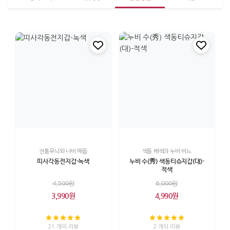
전통무늬와 나비 매듭
색동 배색과 누비 바느
띠사각동전지갑-녹색
누비 수(秀) 색동티슈지갑(대)-
적색
4,500원
6,000원
3,990원
4,990원
21 개의 리뷰
2 개의 리뷰