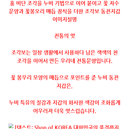
전통의
멋
조각보는
일상
생활에서
사용하다
남은
색색의
천
조각을
이어서
만든
우리네
전통문양입니다
.
꽃
봉우리
모양의
매듭으로
포인트를
준
누비
동전
지갑은
,
누비
특유의
질감과
지갑의
화사한
색감이
조화롭게
어우러져
더욱
멋스럽습니다
.