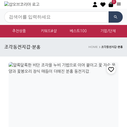
0
추천상품
키워드#샵
베스트100
기업/단체
조각동전지갑-분홍
조각동전지갑-분홍
HOME