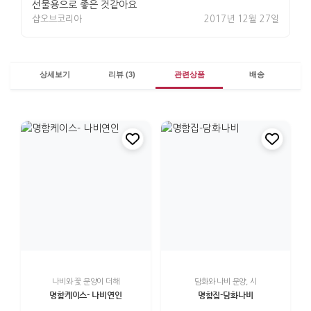
선물용으로 좋은 것같아요
샵오브코리아
2017년 12월 27일
상세보기
리뷰 (3)
관련상품
배송
나비와 꽃 문양이 더해
담화와 나비 문양, 시
명함케이스- 나비연인
명함집-담화나비