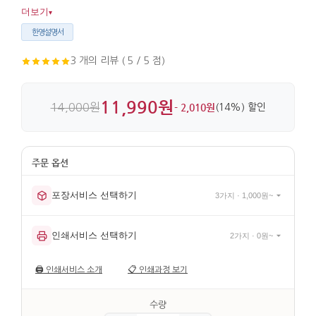
지인에게도 부담 없이 전하기 좋고, 금속과 자개 소재가 깔끔한
더보기
▾
마감을 더합니다.
한영설명서
3 개의 리뷰 ( 5 / 5 점)
11,990원
14,000원
- 2,010원
(14%) 할인
포장서비스 선택하기
3가지 · 1,000원~
인쇄서비스 선택하기
2가지 · 0원~
🖨️
인쇄서비스 소개
📋
인쇄과정 보기