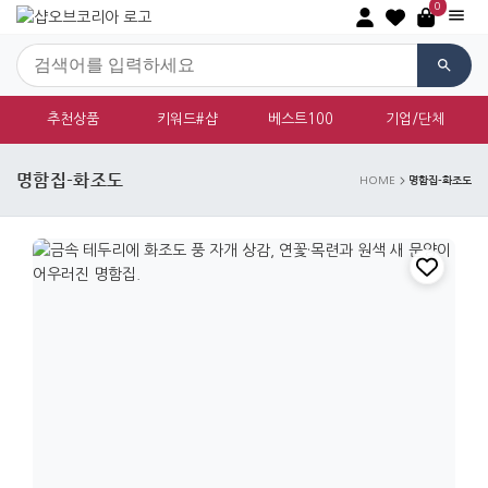
0
추천상품
키워드#샵
베스트100
기업/단체
명함집-화조도
명함집-화조도
HOME