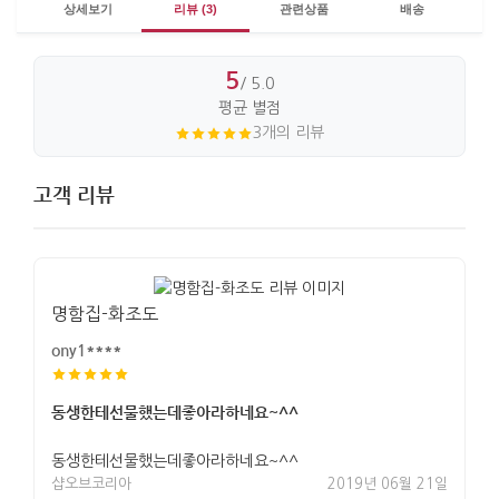
상세보기
리뷰 (3)
관련상품
배송
5
/ 5.0
평균 별점
3개의 리뷰
고객 리뷰
명함집-화조도
ony1****
동생한테선물했는데좋아라하네요~^^
동생한테선물했는데좋아라하네요~^^
샵오브코리아
2019년 06월 21일