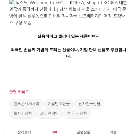
실용적이고
퀄리티
있는
제품이여서
외국인
손님께
가볍게
드리는
선물이나
,
기업
단체
선물로
추천합니
다
.
관련 키워드
핸드폰액세사리
기업단체선물
남자친구선물
회사기념품
외국인지인
한국 기념품
상세보기
리뷰
관련상품
배송