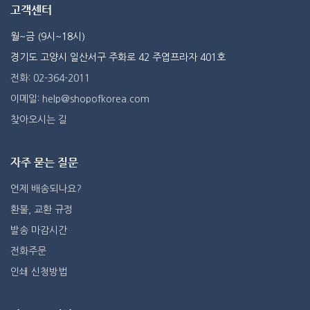
고객센터
월~금 (9시~18시)
경기도 고양시 일산서구 주화로 42 주엽프라자 401호
전화: 02-364-2011
이메일: help@shopofkorea.com
찾아오시는 길
자주 묻는 질문
언제 배송되나요?
환불, 교환 규정
발송 마감시간
전화주문
인쇄 신청방법