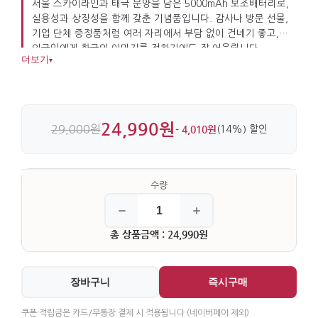
서울 스카이라인과 태극 문양을 담은 5000mAh 보조배터리로,
실용성과 상징성을 함께 갖춘 기념품입니다. 감사나 방문 선물,
기업 단체 증정품처럼 여러 자리에서 부담 없이 건네기 좋고,
외국인에게 한국의 이미지를 전하기에도 잘 어울립니다.
더보기
▾
합성수지와 플라스틱 소재로 가볍고, 손에 쥐기 좋은
크기입니다.
24,990원
29,000원
- 4,010원
(14%) 할인
총 상품금액 : 24,990원
장바구니
즉시구매
쿠폰·적립금은 카드/무통장 결제 시 적용됩니다 (네이버페이 제외)