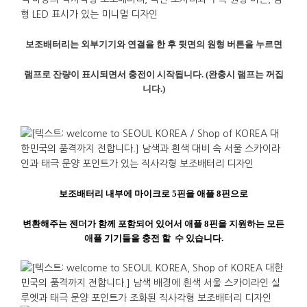
보조배터리는
외부기기와
연결을
한
후
뒷면의
원형
버튼을
누르면
램프로
잔량이
표시되면서
충전이
시작됩니다
. (
완충시
램프는
꺼집
니다
.)
보조배터리
내부에
마이크로
5
핀을
애플
8
핀으로
변환해주는
젠더가
함께
포함되어
있어서 애플
8
핀을
지원하는
모든
애플
기기들을
충전
할
수
있습니다
.