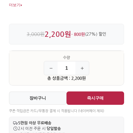
분위기를 자연스럽게 전할 수 있습니다. 종이 구조와 칼선
더보기
▾
표현이 살아 있어 작은 크기에도 완성도가 느껴집니다.
2,200원
3,000원
- 800원
(27%) 할인
총 상품금액 : 2,200원
장바구니
즉시구매
쿠폰·적립금은 카드/무통장 결제 시 적용됩니다 (네이버페이 제외)
5만원 이상 무료배송
당일발송
2시 이전 주문 시