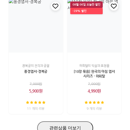
08월 06일 오늘만 할인
-29% 할인
경복궁의 전각과 궁궐
하회탈의 익살과 표정을
풍경엽서-경복궁
[10장 묶음] 한국의 아침 엽서
시리즈 - 하회탈
7,000원
7,000원
5,900원
4,990원
11 개의 리뷰
9 개의 리뷰
관련상품 더보기