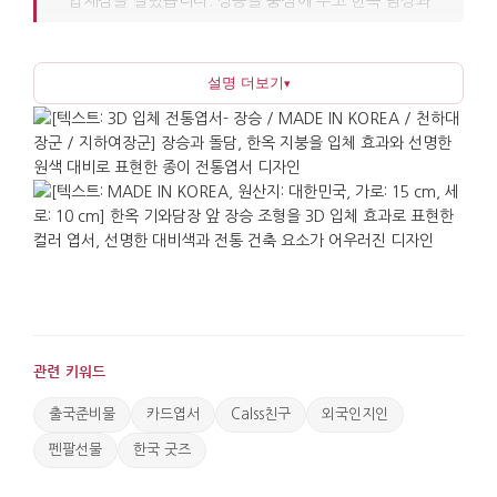
입체감을 살렸습니다. 장승을 중심에 두고 한옥 담장과
기와 배경을 함께 배치하여 한국의 공간감을
담아냈으며, 마을을 지키는 수호목으로서 장승의
설명 더보기
▾
의미를 과하게 꾸미지 않고 한눈에 알아보기 쉬운
형태로 표현했습니다.
가볍고 부피가 작아 봉투에 넣어 전달하기 좋으며,
도자기나 유리 소품과 달리 휴대와 보관이 편합니다.
펼친 상태로 책상이나 선반에 세워 작은 장식처럼
두어도 안정감이 있으며, 접으면 다시 평평한 엽서로
돌아가 이동과 정리에 부담이 없습니다. 뒷면에 감사
인사나 기념 문구를 손글씨로 적을 수 있어 단정한
전달이 가능합니다.
관련 키워드
해외 방문단 웰컴기프트, 국제행사 답례품, 문화교류
프로그램 수료 기념 등 만남을 기록하는 자리에
출국준비물
카드엽서
Calss친구
외국인지인
적합합니다. 평범한 엽서처럼 보이다가 펼쳐지는
펜팔선물
한국 굿즈
순간의 작은 놀라움이 사진 촬영에도 잘 어울리며,