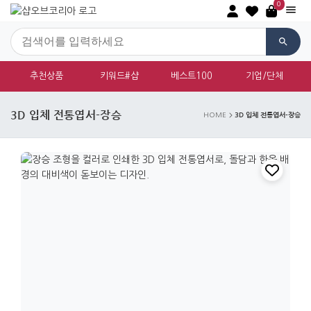
0
추천상품
키워드#샵
베스트100
기업/단체
3D 입체 전통엽서-장승
3D 입체 전통엽서-장승
HOME