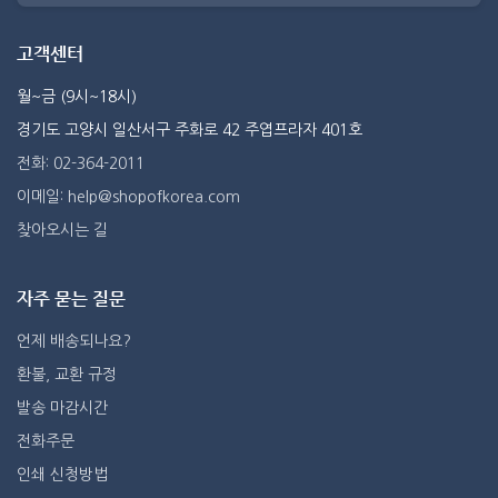
고객센터
월~금 (9시~18시)
경기도 고양시 일산서구 주화로 42 주엽프라자 401호
전화: 02-364-2011
이메일: help@shopofkorea.com
찾아오시는 길
자주 묻는 질문
언제 배송되나요?
환불, 교환 규정
발송 마감시간
전화주문
인쇄 신청방법