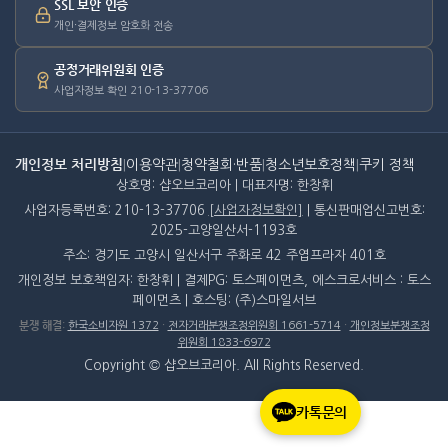
SSL 보안 인증
개인·결제정보 암호화 전송
공정거래위원회 인증
사업자정보 확인 210-13-37706
개인정보 처리방침
|
이용약관
|
청약철회·반품
|
청소년보호정책
|
쿠키 정책
상호명: 샵오브코리아 | 대표자명: 한창휘
사업자등록번호: 210-13-37706
[사업자정보확인]
| 통신판매업신고번호:
2025-고양일산서-1193호
주소: 경기도 고양시 일산서구 주화로 42 주엽프라자 401호
개인정보 보호책임자: 한창휘 | 결제PG: 토스페이먼츠, 에스크로서비스 : 토스
페이먼츠 | 호스팅: (주)스마일서브
분쟁 해결
:
한국소비자원 1372
·
전자거래분쟁조정위원회 1661-5714
·
개인정보분쟁조정
위원회 1833-6972
Copyright © 샵오브코리아. All Rights Reserved.
카톡문의