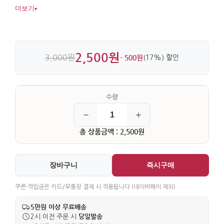
분위기를 살려줍니다. 은장 장식과 술 마감이 더해져 디테일이
더보기
▾
살아 있습니다.
2,500원
3,000원
- 500원
(17%) 할인
총 상품금액 : 2,500원
장바구니
즉시구매
쿠폰·적립금은 카드/무통장 결제 시 적용됩니다 (네이버페이 제외)
5만원 이상 무료배송
당일발송
2시 이전 주문 시