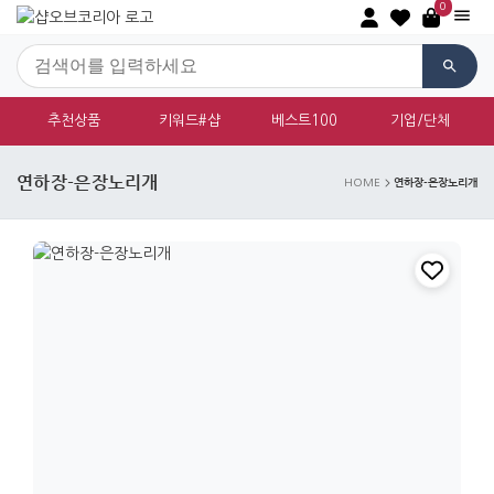
0
추천상품
키워드#샵
베스트100
기업/단체
연하장-은장노리개
연하장-은장노리개
HOME