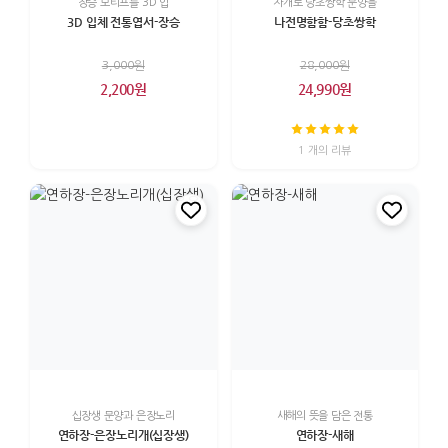
장승 모티프를 3D 입
자개로 당초쌍학 문양을
3D 입체 전통엽서-장승
나전명함함-당초쌍학
3,000원
28,000원
2,200원
24,990원
1 개의 리뷰
십장생 문양과 은장노리
새해의 뜻을 담은 전통
연하장-은장노리개(십장생)
연하장-새해