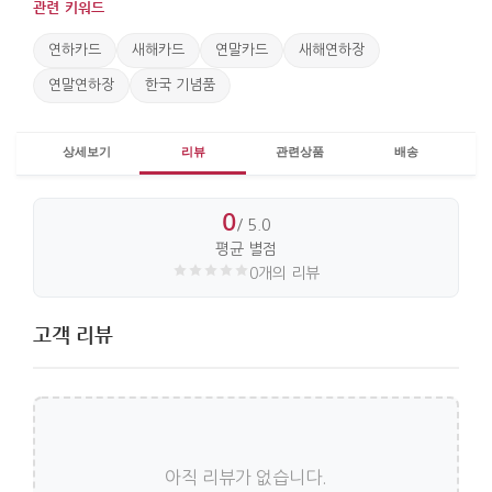
있어 별도의 설명 없이도 한국다움이 자연스럽게
관련 키워드
전해집니다. 연말 모임 뒤 감사 인사, 작은 답례, 유학
연하카드
새해카드
연말카드
새해연하장
친구에게 보내는 새해 인사 등 다양한 상황에서 활용할
연말연하장
수 있습니다.
한국 기념품
가로 : 13cm. 세로 : 18.5cm.
상세보기
리뷰
관련상품
배송
0
/ 5.0
평균 별점
0개의 리뷰
고객 리뷰
아직 리뷰가 없습니다.