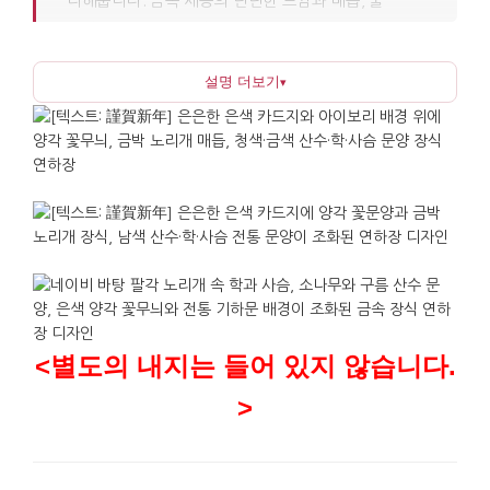
더해줍니다. 금속 세공의 단단한 느낌과 매듭, 술
마감의 부드러운 질감이 대비되어 화려함보다는
정돈된 멋을 표현합니다. 전체적으로 연말연초의 격식
설명 더보기
▾
있는 자리에 어울나는 차분한 디자인입니다.
노리개는 한복의 고름이나 치마허리에 달던 전통
장신구로, 복과 장수, 평안 같은 좋은 뜻을 담는
상징입니다. 연하장에 노리개를 더한 형태는 새해
인사에 길상의 의미를 자연스럽게 담아주며, 이것이 이
상품의 가장 큰 특징입니다. 받는 사람은 카드의
메시지를 읽은 후 노리개 장식을 따로 보관하여
책갈피나 작은 장식으로 오래 간직할 수 있습니다.
선물로 쓰기에 적당한 크기와 구성으로, 새해 인사를
<별도의 내지는 들어 있지 않습니다.
전하면서도 정성 있게 준비된 느낌을 줍니다. 해외
>
파트너나 교수, 호스트패밀리처럼 예의를 갖추어
인사해야 하는 자리에서 특히 단정한 인상을
전달합니다. 한국의 전통 장신구를 함께 보여줄 수