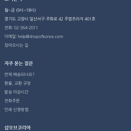
월~금 (9시~18시)
경기도 고양시 일산서구 주화로 42 주엽프라자 401호
전화: 02-364-2011
이메일: help@shopofkorea.com
찾아오시는 길
자주 묻는 질문
언제 배송되나요?
환불, 교환 규정
발송 마감시간
전화주문
인쇄 신청방법
샵오브코리아