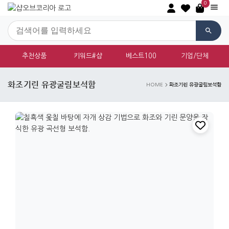
0
추천상품
키워드#샵
베스트100
기업/단체
화조기린 유광굴림보석함
화조기린 유광굴림보석함
HOME