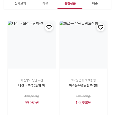
상세보기
리뷰
관련상품
배송
학 문양이 담긴 나전
화조문은 꽃과 새를 함
나전 직보석 2단함-학
화조문 유광굴림보석함
120,000원
180,000원
99,980원
155,990원