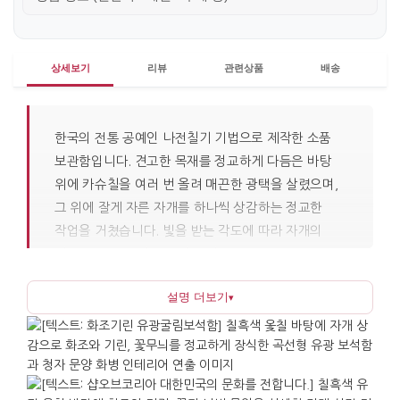
상세보기
리뷰
관련상품
배송
한국의 전통 공예인 나전칠기 기법으로 제작한 소품
보관함입니다. 견고한 목재를 정교하게 다듬은 바탕
위에 카슈칠을 여러 번 올려 매끈한 광택을 살렸으며,
그 위에 잘게 자른 자개를 하나씩 상감하는 정교한
작업을 거쳤습니다. 빛을 받는 각도에 따라 자개의
색이 달라 보여 검은 바탕과 선명한 대비를 이루므로,
사진으로 보는 인상과 실제로 마주하는 인상이
설명 더보기
▾
뚜렷하게 다릅니다. 고려 시대부터 이어져 온
나전칠기는 칠을 쌓고 자개를 상감한 후 다시 칠과
광내기를 반복하는 과정이 특징이라, 표면에 깊이 있는
질감이 살아납니다.