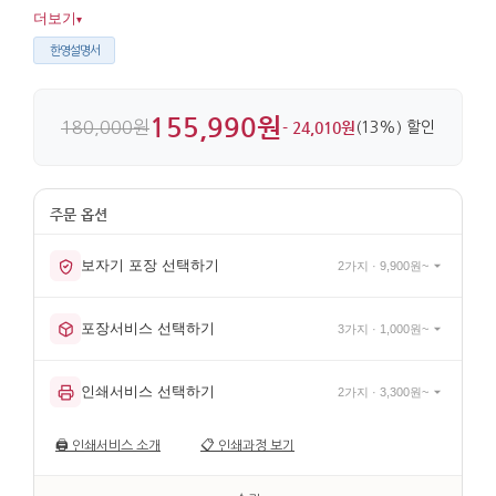
전하기 좋습니다. 여러 번 칠을 올리고 자개를 정교하게 상감해
더보기
▾
유광 마감을 완성했습니다.
한영설명서
155,990원
180,000원
- 24,010원
(13%) 할인
보자기 포장 선택하기
2가지 · 9,900원~
포장서비스 선택하기
3가지 · 1,000원~
인쇄서비스 선택하기
2가지 · 3,300원~
🖨️
인쇄서비스 소개
📋
인쇄과정 보기