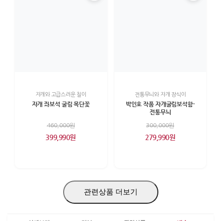
자개와 고급스러운 칠이
전통무늬와 자개 장식이
자개 좌보석 굴림 목단꽃
박인호 작품 자개굴림보석함-
전통무늬
460,000원
300,000원
399,990원
279,990원
관련상품 더보기